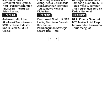
Demokrat NTB Syamsul
Alang, Ketua Dekranasda
Tambang, Ekonomi NTB
Fikri : Permintaan Audit
Ajak Lestarikan Identitas
Tetap Melaju, Tumbuh
Khusus BTT Keliru dan
Tau Samawa Melalui
7,41 Persen dan Terbaik
Salah Alamat
Digitalisasi
Kedua Nasional
HEADLINE
HEADLINE
HEADLINE
Gubernur Miq Iqbal
Dashboard Eksekutif NTB
BPS : Kinerja Ekonomi
Akselerasi Transformasi
Hadir, Pimpinan Daerah
NTB Makin Solid, Ekspor
SMK Berbasis Industri
Kini Pantau
Meroket dan Pariwisata
untuk Cetak SDM Go
Pembangunan Strategis
Terus Menguat
Global
Secara Real-Time