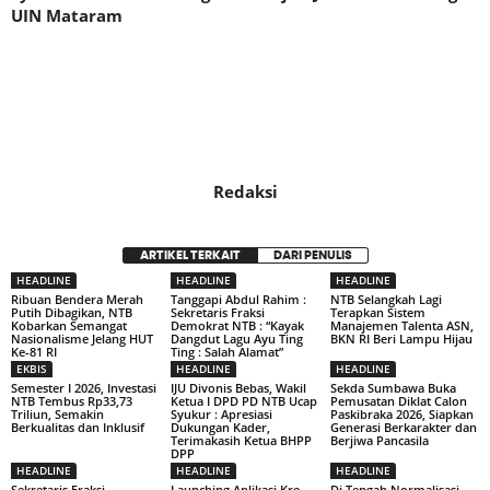
UIN Mataram
Redaksi
ARTIKEL TERKAIT
DARI PENULIS
HEADLINE
HEADLINE
HEADLINE
Ribuan Bendera Merah
Tanggapi Abdul Rahim :
NTB Selangkah Lagi
Putih Dibagikan, NTB
Sekretaris Fraksi
Terapkan Sistem
Kobarkan Semangat
Demokrat NTB : “Kayak
Manajemen Talenta ASN,
Nasionalisme Jelang HUT
Dangdut Lagu Ayu Ting
BKN RI Beri Lampu Hijau
Ke-81 RI
Ting : Salah Alamat”
EKBIS
HEADLINE
HEADLINE
Semester I 2026, Investasi
IJU Divonis Bebas, Wakil
Sekda Sumbawa Buka
NTB Tembus Rp33,73
Ketua I DPD PD NTB Ucap
Pemusatan Diklat Calon
Triliun, Semakin
Syukur : Apresiasi
Paskibraka 2026, Siapkan
Berkualitas dan Inklusif
Dukungan Kader,
Generasi Berkarakter dan
Terimakasih Ketua BHPP
Berjiwa Pancasila
DPP
HEADLINE
HEADLINE
HEADLINE
Sekretaris Fraksi
Launching Aplikasi Kre
Di Tengah Normalisasi