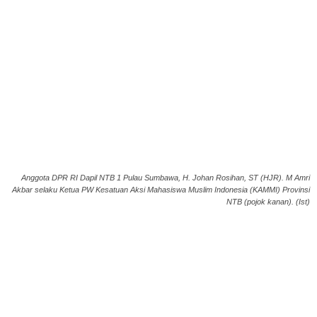
Anggota DPR RI Dapil NTB 1 Pulau Sumbawa, H. Johan Rosihan, ST (HJR). M Amri
Akbar selaku Ketua PW Kesatuan Aksi Mahasiswa Muslim Indonesia (KAMMI) Provinsi
NTB (pojok kanan). (Ist)