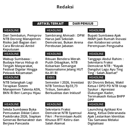
Redaksi
ARTIKEL TERKAIT
DARI PENULIS
HEADLINE
HEADLINE
HEADLINE
Dari Sembalun, Pemprov
Sambirang Ahmadi : DPM
Bupati Sumbawa Ajak
NTB Dorong Manajemen
Harus Jadi Sekolah
IWAPI Jadi Rumah Inovasi
Risiko Jadi Bagian dari
Demokrasi, Bukan Arena
dan Kolaborasi untuk
Cara Birokrasi Ambil
Perebutan Jabatan
Perempuan Pengusaha
Keputusan
HEADLINE
HEADLINE
HEADLINE
Wabup Sumbawa :
Ribuan Bendera Merah
Tanggapi Abdul Rahim :
Budaya Harus Hidup di
Putih Dibagikan, NTB
Sekretaris Fraksi
Tengah Masyarakat,
Kobarkan Semangat
Demokrat NTB : “Kayak
Festival Digelar Hingga
Nasionalisme Jelang HUT
Dangdut Lagu Ayu Ting
Pelosok Kecamatan
Ke-81 RI
Ting : Salah Alamat”
HEADLINE
EKBIS
HEADLINE
NTB Selangkah Lagi
Semester I 2026, Investasi
IJU Divonis Bebas, Wakil
Terapkan Sistem
NTB Tembus Rp33,73
Ketua I DPD PD NTB Ucap
Manajemen Talenta ASN,
Triliun, Semakin
Syukur : Apresiasi
BKN RI Beri Lampu Hijau
Berkualitas dan Inklusif
Dukungan Kader,
Terimakasih Ketua BHPP
DPP
HEADLINE
HEADLINE
HEADLINE
Sekda Sumbawa Buka
Sekretaris Fraksi
Launching Aplikasi Kre
Pemusatan Diklat Calon
Demokrat NTB Syamsul
Alang, Ketua Dekranasda
Paskibraka 2026, Siapkan
Fikri : Permintaan Audit
Ajak Lestarikan Identitas
Generasi Berkarakter dan
Khusus BTT Keliru dan
Tau Samawa Melalui
Berjiwa Pancasila
Salah Alamat
Digitalisasi