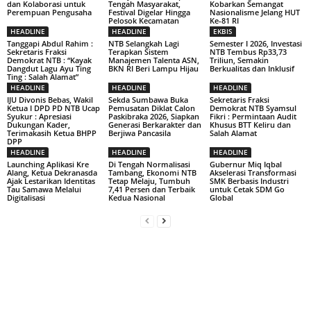
dan Kolaborasi untuk
Tengah Masyarakat,
Kobarkan Semangat
Perempuan Pengusaha
Festival Digelar Hingga
Nasionalisme Jelang HUT
Pelosok Kecamatan
Ke-81 RI
HEADLINE
HEADLINE
EKBIS
Tanggapi Abdul Rahim :
NTB Selangkah Lagi
Semester I 2026, Investasi
Sekretaris Fraksi
Terapkan Sistem
NTB Tembus Rp33,73
Demokrat NTB : “Kayak
Manajemen Talenta ASN,
Triliun, Semakin
Dangdut Lagu Ayu Ting
BKN RI Beri Lampu Hijau
Berkualitas dan Inklusif
Ting : Salah Alamat”
HEADLINE
HEADLINE
HEADLINE
IJU Divonis Bebas, Wakil
Sekda Sumbawa Buka
Sekretaris Fraksi
Ketua I DPD PD NTB Ucap
Pemusatan Diklat Calon
Demokrat NTB Syamsul
Syukur : Apresiasi
Paskibraka 2026, Siapkan
Fikri : Permintaan Audit
Dukungan Kader,
Generasi Berkarakter dan
Khusus BTT Keliru dan
Terimakasih Ketua BHPP
Berjiwa Pancasila
Salah Alamat
DPP
HEADLINE
HEADLINE
HEADLINE
Launching Aplikasi Kre
Di Tengah Normalisasi
Gubernur Miq Iqbal
Alang, Ketua Dekranasda
Tambang, Ekonomi NTB
Akselerasi Transformasi
Ajak Lestarikan Identitas
Tetap Melaju, Tumbuh
SMK Berbasis Industri
Tau Samawa Melalui
7,41 Persen dan Terbaik
untuk Cetak SDM Go
Digitalisasi
Kedua Nasional
Global