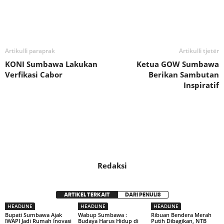
Bagikan
Artikulli paraprak
Artikulli tjetër
KONI Sumbawa Lakukan
Ketua GOW Sumbawa
Verfikasi Cabor
Berikan Sambutan
Inspiratif
Redaksi
ARTIKEL TERKAIT
DARI PENULIS
HEADLINE
HEADLINE
HEADLINE
Bupati Sumbawa Ajak
Wabup Sumbawa :
Ribuan Bendera Merah
IWAPI Jadi Rumah Inovasi
Budaya Harus Hidup di
Putih Dibagikan, NTB