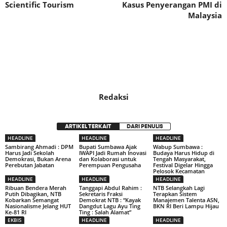
Scientific Tourism
Kasus Penyerangan PMI di
Malaysia
Redaksi
ARTIKEL TERKAIT
DARI PENULIS
HEADLINE
HEADLINE
HEADLINE
Sambirang Ahmadi : DPM
Bupati Sumbawa Ajak
Wabup Sumbawa :
Harus Jadi Sekolah
IWAPI Jadi Rumah Inovasi
Budaya Harus Hidup di
Demokrasi, Bukan Arena
dan Kolaborasi untuk
Tengah Masyarakat,
Perebutan Jabatan
Perempuan Pengusaha
Festival Digelar Hingga
Pelosok Kecamatan
HEADLINE
HEADLINE
HEADLINE
Ribuan Bendera Merah
Tanggapi Abdul Rahim :
NTB Selangkah Lagi
Putih Dibagikan, NTB
Sekretaris Fraksi
Terapkan Sistem
Kobarkan Semangat
Demokrat NTB : “Kayak
Manajemen Talenta ASN,
Nasionalisme Jelang HUT
Dangdut Lagu Ayu Ting
BKN RI Beri Lampu Hijau
Ke-81 RI
Ting : Salah Alamat”
EKBIS
HEADLINE
HEADLINE