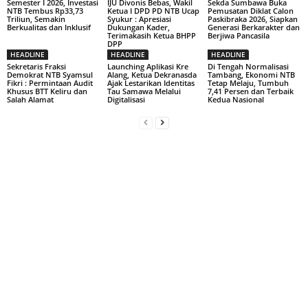
Semester I 2026, Investasi
IJU Divonis Bebas, Wakil
Sekda Sumbawa Buka
NTB Tembus Rp33,73
Ketua I DPD PD NTB Ucap
Pemusatan Diklat Calon
Triliun, Semakin
Syukur : Apresiasi
Paskibraka 2026, Siapkan
Berkualitas dan Inklusif
Dukungan Kader,
Generasi Berkarakter dan
Terimakasih Ketua BHPP
Berjiwa Pancasila
DPP
HEADLINE
HEADLINE
HEADLINE
Sekretaris Fraksi
Launching Aplikasi Kre
Di Tengah Normalisasi
Demokrat NTB Syamsul
Alang, Ketua Dekranasda
Tambang, Ekonomi NTB
Fikri : Permintaan Audit
Ajak Lestarikan Identitas
Tetap Melaju, Tumbuh
Khusus BTT Keliru dan
Tau Samawa Melalui
7,41 Persen dan Terbaik
Salah Alamat
Digitalisasi
Kedua Nasional