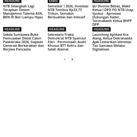
HEADLINE
EKBIS
HEADLINE
NTB Selangkah Lagi
Semester I 2026, Investasi
IJU Divonis Bebas, Wakil
Terapkan Sistem
NTB Tembus Rp33,73
Ketua I DPD PD NTB Ucap
Manajemen Talenta ASN,
Triliun, Semakin
Syukur : Apresiasi
BKN RI Beri Lampu Hijau
Berkualitas dan Inklusif
Dukungan Kader,
Terimakasih Ketua BHPP
DPP
HEADLINE
HEADLINE
HEADLINE
Sekda Sumbawa Buka
Sekretaris Fraksi
Launching Aplikasi Kre
Pemusatan Diklat Calon
Demokrat NTB Syamsul
Alang, Ketua Dekranasda
Paskibraka 2026, Siapkan
Fikri : Permintaan Audit
Ajak Lestarikan Identitas
Generasi Berkarakter dan
Khusus BTT Keliru dan
Tau Samawa Melalui
Berjiwa Pancasila
Salah Alamat
Digitalisasi