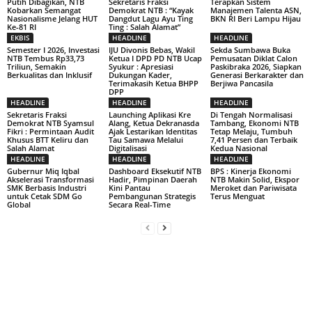
Putih Dibagikan, NTB
Sekretaris Fraksi
Terapkan Sistem
Kobarkan Semangat
Demokrat NTB : “Kayak
Manajemen Talenta ASN,
Nasionalisme Jelang HUT
Dangdut Lagu Ayu Ting
BKN RI Beri Lampu Hijau
Ke-81 RI
Ting : Salah Alamat”
EKBIS
HEADLINE
HEADLINE
Semester I 2026, Investasi
IJU Divonis Bebas, Wakil
Sekda Sumbawa Buka
NTB Tembus Rp33,73
Ketua I DPD PD NTB Ucap
Pemusatan Diklat Calon
Triliun, Semakin
Syukur : Apresiasi
Paskibraka 2026, Siapkan
Berkualitas dan Inklusif
Dukungan Kader,
Generasi Berkarakter dan
Terimakasih Ketua BHPP
Berjiwa Pancasila
DPP
HEADLINE
HEADLINE
HEADLINE
Sekretaris Fraksi
Launching Aplikasi Kre
Di Tengah Normalisasi
Demokrat NTB Syamsul
Alang, Ketua Dekranasda
Tambang, Ekonomi NTB
Fikri : Permintaan Audit
Ajak Lestarikan Identitas
Tetap Melaju, Tumbuh
Khusus BTT Keliru dan
Tau Samawa Melalui
7,41 Persen dan Terbaik
Salah Alamat
Digitalisasi
Kedua Nasional
HEADLINE
HEADLINE
HEADLINE
Gubernur Miq Iqbal
Dashboard Eksekutif NTB
BPS : Kinerja Ekonomi
Akselerasi Transformasi
Hadir, Pimpinan Daerah
NTB Makin Solid, Ekspor
SMK Berbasis Industri
Kini Pantau
Meroket dan Pariwisata
untuk Cetak SDM Go
Pembangunan Strategis
Terus Menguat
Global
Secara Real-Time