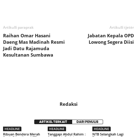
Bagikan
Artikulli paraprak
Artikulli tjetër
Raihan Omar Hasani
Jabatan Kepala OPD
Daeng Mas Madinah Resmi
Lowong Segera Diisi
Jadi Datu Rajamuda
Kesultanan Sumbawa
Redaksi
ARTIKEL TERKAIT
DARI PENULIS
HEADLINE
HEADLINE
HEADLINE
Ribuan Bendera Merah
Tanggapi Abdul Rahim :
NTB Selangkah Lagi