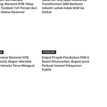
g, Ekonomi NTB Tetap
Transformasi SMK Berbasis
, Tumbuh 7,41 Persen dan
Industri untuk Cetak SDM Go
k Kedua Nasional
Global
NE
HEADLINE
Kinerja Ekonomi NTB
Empat Proyek Perubahan PKN II
Solid, Ekspor Meroket
Resmi Diluncurkan, Bupati Jarot
riwisata Terus Menguat
Perkuat Inovasi Pelayanan
Publik