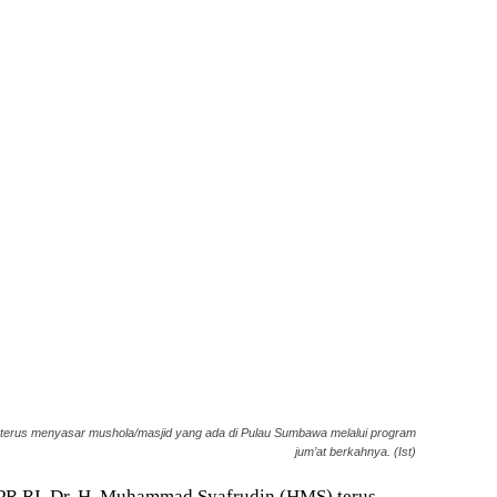
erus menyasar mushola/masjid yang ada di Pulau Sumbawa melalui program
jum’at berkahnya. (Ist)
R RI, Dr. H. Muhammad Syafrudin (HMS) terus