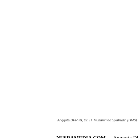
Anggota DPR RI, Dr. H. Muhammad Syafrudin (HMS) t
NUSRAMEDIA.COM —
Anggota DP