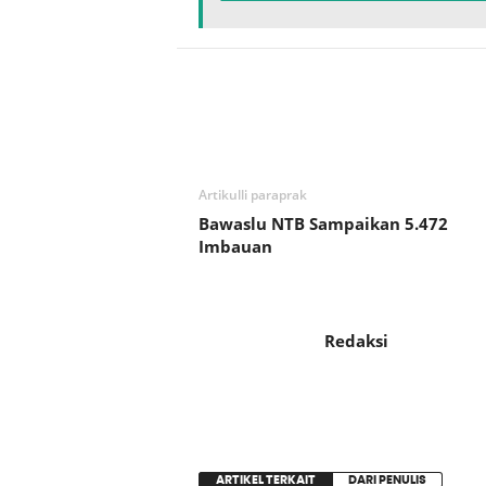
Bagikan
Artikulli paraprak
Bawaslu NTB Sampaikan 5.472
Imbauan
Redaksi
ARTIKEL TERKAIT
DARI PENULIS