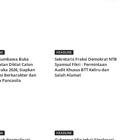
NE
HEADLINE
 Sumbawa Buka
Sekretaris Fraksi Demokrat NTB
tan Diklat Calon
Syamsul Fikri : Permintaan
raka 2026, Siapkan
Audit Khusus BTT Keliru dan
si Berkarakter dan
Salah Alamat
a Pancasila
NE
HEADLINE
gah Normalisasi
Gubernur Miq Iqbal Akselerasi