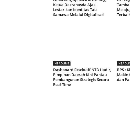
Ketua Dekranasda Ajak
Tamban
Lestarikan Identitas Tau
Melaju
Samawa Melalui Digitalisasi
Terbai
HEADLINE
HEADLI
Dashboard Eksekutif NTB Hadir,
BPS : 
Pimpinan Daerah Kini Pantau
Makin 
Pembangunan Strategis Secara
dan Pa
Real-Time