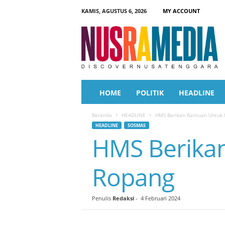
KAMIS, AGUSTUS 6, 2026
MY ACCOUNT
N
u
s
r
a
M
e
HOME
POLITIK
HEADLINE
d
i
Beranda
HEADLINE
HMS Berikan Bantuan Untuk 
a
HEADLINE
SOSMAS
HMS Berikan
Ropang
Penulis
Redaksi
-
4 Februari 2024