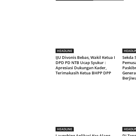
HEADLINE
HEADLI
IJU Divonis Bebas, Wakil Ketua I
Sekda
DPD PD NTB Ucap Syukur :
Pemusa
Apresiasi Dukungan Kader,
Paskib
Terimakasih Ketua BHPP DPP
Genera
Berjiw
HEADLINE
HEADLI
Launching Aplikasi Kre Alang,
Di Ten