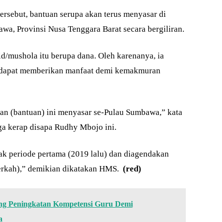
rsebut, bantuan serupa akan terus menyasar di
a, Provinsi Nusa Tenggara Barat secara bergiliran.
d/mushola itu berupa dana. Oleh karenanya, ia
u dapat memberikan manfaat demi kemakmuran
n (bantuan) ini menyasar se-Pulau Sumbawa,” kata
ga kerap disapa Rudhy Mbojo ini.
jak periode pertama (2019 lalu) dan diagendakan
berkah),” demikian dikatakan HMS.
(red)
ng Peningkatan Kompetensi Guru Demi
a