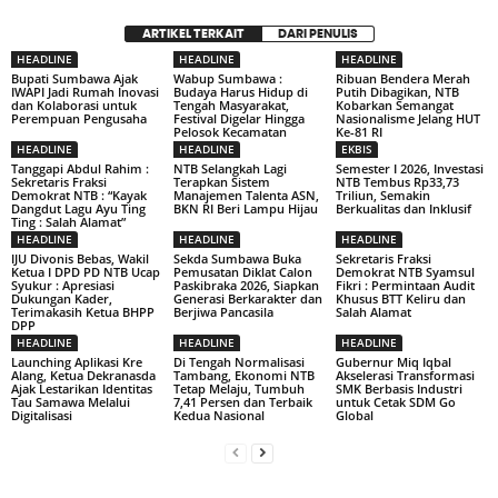
ARTIKEL TERKAIT
DARI PENULIS
HEADLINE
HEADLINE
HEADLINE
Bupati Sumbawa Ajak
Wabup Sumbawa :
Ribuan Bendera Merah
IWAPI Jadi Rumah Inovasi
Budaya Harus Hidup di
Putih Dibagikan, NTB
dan Kolaborasi untuk
Tengah Masyarakat,
Kobarkan Semangat
Perempuan Pengusaha
Festival Digelar Hingga
Nasionalisme Jelang HUT
Pelosok Kecamatan
Ke-81 RI
HEADLINE
HEADLINE
EKBIS
Tanggapi Abdul Rahim :
NTB Selangkah Lagi
Semester I 2026, Investasi
Sekretaris Fraksi
Terapkan Sistem
NTB Tembus Rp33,73
Demokrat NTB : “Kayak
Manajemen Talenta ASN,
Triliun, Semakin
Dangdut Lagu Ayu Ting
BKN RI Beri Lampu Hijau
Berkualitas dan Inklusif
Ting : Salah Alamat”
HEADLINE
HEADLINE
HEADLINE
IJU Divonis Bebas, Wakil
Sekda Sumbawa Buka
Sekretaris Fraksi
Ketua I DPD PD NTB Ucap
Pemusatan Diklat Calon
Demokrat NTB Syamsul
Syukur : Apresiasi
Paskibraka 2026, Siapkan
Fikri : Permintaan Audit
Dukungan Kader,
Generasi Berkarakter dan
Khusus BTT Keliru dan
Terimakasih Ketua BHPP
Berjiwa Pancasila
Salah Alamat
DPP
HEADLINE
HEADLINE
HEADLINE
Launching Aplikasi Kre
Di Tengah Normalisasi
Gubernur Miq Iqbal
Alang, Ketua Dekranasda
Tambang, Ekonomi NTB
Akselerasi Transformasi
Ajak Lestarikan Identitas
Tetap Melaju, Tumbuh
SMK Berbasis Industri
Tau Samawa Melalui
7,41 Persen dan Terbaik
untuk Cetak SDM Go
Digitalisasi
Kedua Nasional
Global