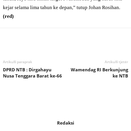
kejar selama lima tahun ke depan,” tutup Johan Rosihan.
(red)
Bagikan
Artikulli paraprak
Artikulli tjetër
DPRD NTB : Dirgahayu
Wamendag RI Berkunjung
Nusa Tenggara Barat ke-66
ke NTB
Redaksi