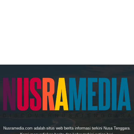
Nusramedia.com adalah situs web berita informasi terkini Nusa Tenggara.