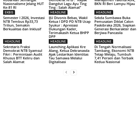
Nasionalisme Jelang HUT
Dangdut Lagu Ayu Ting
BKN RI Beri Lampu Hijau
Ke-81 RI
Ting : Salah Alamat”
EKBIS
HEADLINE
HEADLINE
Semester I 2026, Investasi
IJU Divonis Bebas, Wakil
Sekda Sumbawa Buka
NTB Tembus Rp33,73
Ketua I DPD PD NTB Ucap
Pemusatan Diklat Calon
Triliun, Semakin
Syukur : Apresiasi
Paskibraka 2026, Siapkan
Berkualitas dan Inklusif
Dukungan Kader,
Generasi Berkarakter dan
Terimakasih Ketua BHPP
Berjiwa Pancasila
DPP
HEADLINE
HEADLINE
HEADLINE
Sekretaris Fraksi
Launching Aplikasi Kre
Di Tengah Normalisasi
Demokrat NTB Syamsul
Alang, Ketua Dekranasda
Tambang, Ekonomi NTB
Fikri : Permintaan Audit
Ajak Lestarikan Identitas
Tetap Melaju, Tumbuh
Khusus BTT Keliru dan
Tau Samawa Melalui
7,41 Persen dan Terbaik
Salah Alamat
Digitalisasi
Kedua Nasional