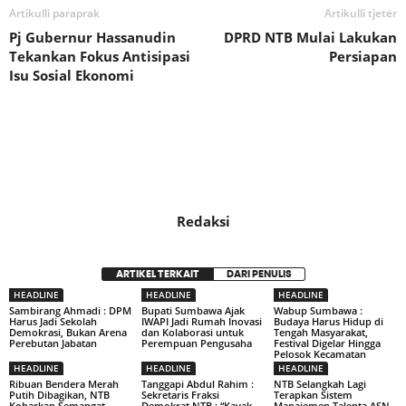
Artikulli paraprak
Artikulli tjetër
Pj Gubernur Hassanudin
DPRD NTB Mulai Lakukan
Tekankan Fokus Antisipasi
Persiapan
Isu Sosial Ekonomi
Redaksi
ARTIKEL TERKAIT
DARI PENULIS
HEADLINE
HEADLINE
HEADLINE
Sambirang Ahmadi : DPM
Bupati Sumbawa Ajak
Wabup Sumbawa :
Harus Jadi Sekolah
IWAPI Jadi Rumah Inovasi
Budaya Harus Hidup di
Demokrasi, Bukan Arena
dan Kolaborasi untuk
Tengah Masyarakat,
Perebutan Jabatan
Perempuan Pengusaha
Festival Digelar Hingga
Pelosok Kecamatan
HEADLINE
HEADLINE
HEADLINE
Ribuan Bendera Merah
Tanggapi Abdul Rahim :
NTB Selangkah Lagi
Putih Dibagikan, NTB
Sekretaris Fraksi
Terapkan Sistem
Kobarkan Semangat
Demokrat NTB : “Kayak
Manajemen Talenta ASN,