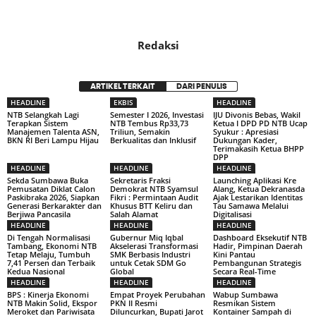
Redaksi
ARTIKEL TERKAIT
DARI PENULIS
HEADLINE
EKBIS
HEADLINE
NTB Selangkah Lagi
Semester I 2026, Investasi
IJU Divonis Bebas, Wakil
Terapkan Sistem
NTB Tembus Rp33,73
Ketua I DPD PD NTB Ucap
Manajemen Talenta ASN,
Triliun, Semakin
Syukur : Apresiasi
BKN RI Beri Lampu Hijau
Berkualitas dan Inklusif
Dukungan Kader,
Terimakasih Ketua BHPP
DPP
HEADLINE
HEADLINE
HEADLINE
Sekda Sumbawa Buka
Sekretaris Fraksi
Launching Aplikasi Kre
Pemusatan Diklat Calon
Demokrat NTB Syamsul
Alang, Ketua Dekranasda
Paskibraka 2026, Siapkan
Fikri : Permintaan Audit
Ajak Lestarikan Identitas
Generasi Berkarakter dan
Khusus BTT Keliru dan
Tau Samawa Melalui
Berjiwa Pancasila
Salah Alamat
Digitalisasi
HEADLINE
HEADLINE
HEADLINE
Di Tengah Normalisasi
Gubernur Miq Iqbal
Dashboard Eksekutif NTB
Tambang, Ekonomi NTB
Akselerasi Transformasi
Hadir, Pimpinan Daerah
Tetap Melaju, Tumbuh
SMK Berbasis Industri
Kini Pantau
7,41 Persen dan Terbaik
untuk Cetak SDM Go
Pembangunan Strategis
Kedua Nasional
Global
Secara Real-Time
HEADLINE
HEADLINE
HEADLINE
BPS : Kinerja Ekonomi
Empat Proyek Perubahan
Wabup Sumbawa
NTB Makin Solid, Ekspor
PKN II Resmi
Resmikan Sistem
Meroket dan Pariwisata
Diluncurkan, Bupati Jarot
Kontainer Sampah di