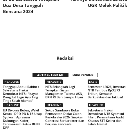
Dua Desa Tangguh
UGR Melek Politik
Bencana 2024
Redaksi
ARTIKEL TERKAIT
DARI PENULIS
HEADLINE
HEADLINE
EKBIS
Tanggapi Abdul Rahim :
NTB Selangkah Lagi
Semester I 2026, Investasi
Sekretaris Fraksi
Terapkan Sistem
NTB Tembus Rp33,73
Demokrat NTB : “Kayak
Manajemen Talenta ASN,
Triliun, Semakin
Dangdut Lagu Ayu Ting
BKN RI Beri Lampu Hijau
Berkualitas dan Inklusif
Ting : Salah Alamat”
HEADLINE
HEADLINE
HEADLINE
IJU Divonis Bebas, Wakil
Sekda Sumbawa Buka
Sekretaris Fraksi
Ketua I DPD PD NTB Ucap
Pemusatan Diklat Calon
Demokrat NTB Syamsul
Syukur : Apresiasi
Paskibraka 2026, Siapkan
Fikri : Permintaan Audit
Dukungan Kader,
Generasi Berkarakter dan
Khusus BTT Keliru dan
Terimakasih Ketua BHPP
Berjiwa Pancasila
Salah Alamat
DPP