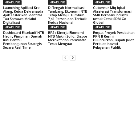
HEADLINE
HEADLINE
HEADLINE
Launching Aplikasi Kre
Di Tengah Normalisasi
Gubernur Miq Iqbal
Alang, Ketua Dekranasda
Tambang, Ekonomi NTB
Akselerasi Transformasi
Ajak Lestarikan Identitas
Tetap Melaju, Tumbuh
SMK Berbasis Industri
Tau Samawa Melalui
7,41 Persen dan Terbaik
untuk Cetak SDM Go
Digitalisasi
Kedua Nasional
Global
HEADLINE
HEADLINE
HEADLINE
Dashboard Eksekutif NTB
BPS : Kinerja Ekonomi
Empat Proyek Perubahan
Hadir, Pimpinan Daerah
NTB Makin Solid, Ekspor
PKN II Resmi
Kini Pantau
Meroket dan Pariwisata
Diluncurkan, Bupati Jarot
Pembangunan Strategis
Terus Menguat
Perkuat Inovasi
Secara Real-Time
Pelayanan Publik