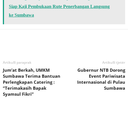
Siap Kaji Pembukaan Rute Penerbangan Langsung
ke Sumbawa
Bagikan
Artikulli paraprak
Artikulli tjetër
Jum’at Berkah, UMKM
Gubernur NTB Dorong
Sumbawa Terima Bantuan
Event Pariwisata
Perlengkapan Catering :
Internasional di Pulau
“Terimakasih Bapak
Sumbawa
Syamsul Fikri”