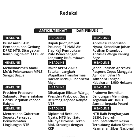
Redaksi
ARTIKEL TERKAIT
DARI PENULIS
HEADLINE
HEADLINE
HEADLINE
Pusat Ambil Alih
Bupati Jarot Jemput
Apresiasi Kepedulian
Pembangunan Gedung
Peluang, PT NAM Air
Nyata, Kehadiran Johan
DPRD NTB, Ditargetkan
Siap Kaji Pembukaan
Rosihan Disambut
Rampung dalam 11 Bulan
Rute Penerbangan
Antusias Warga Karang
Langsung ke Sumbawa
Bage
HEADLINE
HEADLINE
HEADLINE
Mendikdasmen Abdul
Raker APPSI 2026 :
Johan Rosihan Apresiasi
Mu’ti: Pelaksanaan MPLS
Satukan Langkah
Respons Cepat Manggala
Sangat Bagus
Wujudkan Transformasi
Agni dan Balai TN
Daerah Menuju Indonesia
Tambora Tangani
Maju
Kebakaran 1.900 Hektare
HEADLINE
HEADLINE
HEADLINE
Presiden Prabowo
Dihadapan Ribuan Warga,
Prabowo Resmikan
Subianto : Pemerintahan
Presiden Prabowo : Saya
Bendungan Meninting,
Harus Berpihak kepada
Berutang Kepada Rakyat
Tegaskan Air Harus
Rakyat
NTB
Sampai kepada Petani
HEADLINE
HEADLINE
HEADLINE
Menteri dan Gubernur
Diplomasi Berbuah
NTB Raih Penghargaan
Sepakat Percepat
Nyata, NTB Jadi Satu-
BSSN, Seluruh
Penyelamatan
satunya Provinsi Teken
Kabupaten/Kota Resmi
Lingkungan NTB
MoU Strategis dengan
Terhubung dalam Sistem
KKP
Keamanan Siber Nasional