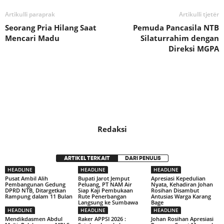
Artikulli paraprak
Artikulli tjetër
Seorang Pria Hilang Saat
Pemuda Pancasila NTB
Mencari Madu
Silaturrahim dengan
Direksi MGPA
Redaksi
ARTIKEL TERKAIT
DARI PENULIS
HEADLINE
HEADLINE
HEADLINE
Pusat Ambil Alih
Bupati Jarot Jemput
Apresiasi Kepedulian
Pembangunan Gedung
Peluang, PT NAM Air
Nyata, Kehadiran Johan
DPRD NTB, Ditargetkan
Siap Kaji Pembukaan
Rosihan Disambut
Rampung dalam 11 Bulan
Rute Penerbangan
Antusias Warga Karang
Langsung ke Sumbawa
Bage
HEADLINE
HEADLINE
HEADLINE
Mendikdasmen Abdul
Raker APPSI 2026 :
Johan Rosihan Apresiasi