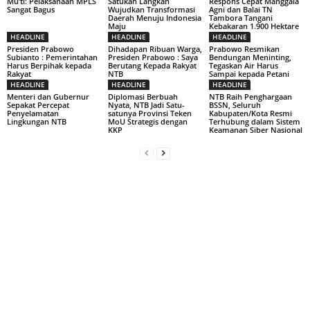
Mu’ti: Pelaksanaan MPLS
Satukan Langkah
Respons Cepat Manggala
Sangat Bagus
Wujudkan Transformasi
Agni dan Balai TN
Daerah Menuju Indonesia
Tambora Tangani
Maju
Kebakaran 1.900 Hektare
HEADLINE
HEADLINE
HEADLINE
Presiden Prabowo
Dihadapan Ribuan Warga,
Prabowo Resmikan
Subianto : Pemerintahan
Presiden Prabowo : Saya
Bendungan Meninting,
Harus Berpihak kepada
Berutang Kepada Rakyat
Tegaskan Air Harus
Rakyat
NTB
Sampai kepada Petani
HEADLINE
HEADLINE
HEADLINE
Menteri dan Gubernur
Diplomasi Berbuah
NTB Raih Penghargaan
Sepakat Percepat
Nyata, NTB Jadi Satu-
BSSN, Seluruh
Penyelamatan
satunya Provinsi Teken
Kabupaten/Kota Resmi
Lingkungan NTB
MoU Strategis dengan
Terhubung dalam Sistem
KKP
Keamanan Siber Nasional