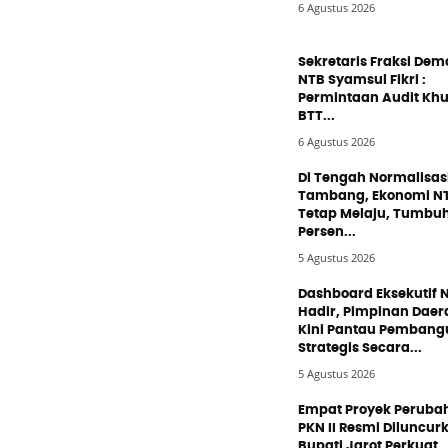
6 Agustus 2026
Sekretaris Fraksi Dem
NTB Syamsul Fikri :
Permintaan Audit Kh
BTT...
6 Agustus 2026
Di Tengah Normalisas
Tambang, Ekonomi N
Tetap Melaju, Tumbuh
Persen...
5 Agustus 2026
Dashboard Eksekutif 
Hadir, Pimpinan Daer
Kini Pantau Pemban
Strategis Secara...
5 Agustus 2026
Empat Proyek Peruba
PKN II Resmi Diluncur
Bupati Jarot Perkuat