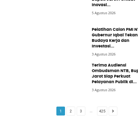
Inovasi...
5 Agustus 2026
Pelatihan Calon PMI N
Gubernur Iqbal Teka
Budaya Kerja dan
Investasi...
3 Agustus 2026
Terima Audiensi
Ombudsman NTB, Bup
Jarot Siap Perkuat
Pelayanan Publik di...
3 Agustus 2026
...
1
2
3
425