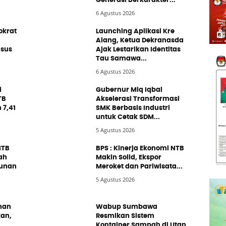
Generasi Berkarakter...
6 Agustus 2026
okrat
Launching Aplikasi Kre
Alang, Ketua Dekranasda
usus
Ajak Lestarikan Identitas
Tau Samawa...
6 Agustus 2026
i
Gubernur Miq Iqbal
TB
Akselerasi Transformasi
 7,41
SMK Berbasis Industri
untuk Cetak SDM...
5 Agustus 2026
NTB
BPS : Kinerja Ekonomi NTB
ah
Makin Solid, Ekspor
gunan
Meroket dan Pariwisata...
5 Agustus 2026
han
Wabup Sumbawa
kan,
Resmikan Sistem
Kontainer Sampah di Utan,