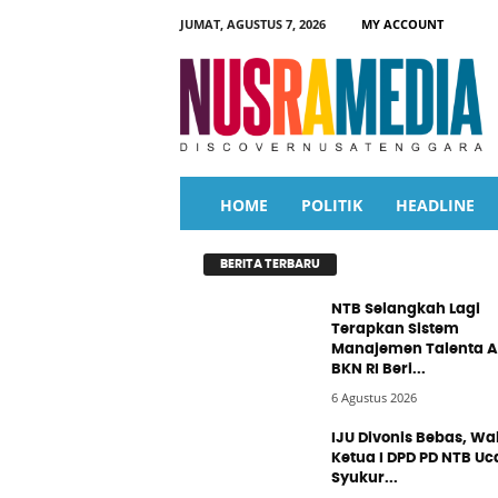
JUMAT, AGUSTUS 7, 2026
MY ACCOUNT
N
u
s
r
a
M
e
d
i
a
HOME
POLITIK
HEADLINE
BERITA TERBARU
NTB Selangkah Lagi
Terapkan Sistem
Manajemen Talenta A
BKN RI Beri...
6 Agustus 2026
IJU Divonis Bebas, Wak
Ketua I DPD PD NTB Uc
Syukur...