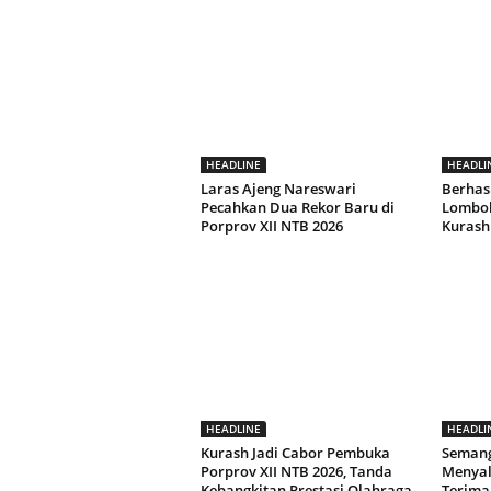
HEADLINE
HEADLI
Laras Ajeng Nareswari
Berhasi
Pecahkan Dua Rekor Baru di
Lombok
Porprov XII NTB 2026
Kurash
HEADLINE
HEADLI
Kurash Jadi Cabor Pembuka
Semang
Porprov XII NTB 2026, Tanda
Menyal
Kebangkitan Prestasi Olahraga
Terima