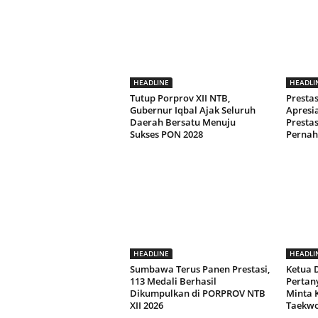
HEADLINE
HEADLI
Tutup Porprov XII NTB,
Presta
Gubernur Iqbal Ajak Seluruh
Apresia
Daerah Bersatu Menuju
Prestas
Sukses PON 2028
Pernah
HEADLINE
HEADLI
Sumbawa Terus Panen Prestasi,
Ketua
113 Medali Berhasil
Pertan
Dikumpulkan di PORPROV NTB
Minta K
XII 2026
Taekwo