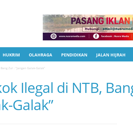
HUKRIM
OLAHRAGA
PENDIDIKAN
JALAN HIJRAH
 Bang Zul : “Jangan Galak-Galak”
 Ilegal di NTB, Bang
ak-Galak”