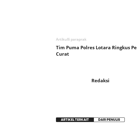
Bagikan
Artikulli paraprak
Tim Puma Polres Lotara Ringkus Pe
Curat
Redaksi
ARTIKEL TERKAIT
DARI PENULIS