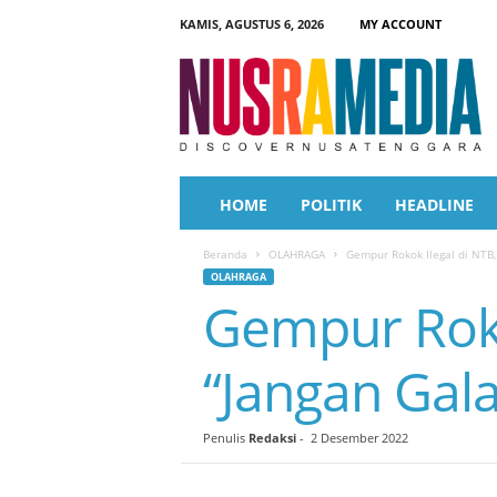
KAMIS, AGUSTUS 6, 2026
MY ACCOUNT
N
u
s
r
a
M
e
HOME
POLITIK
HEADLINE
d
i
Beranda
OLAHRAGA
Gempur Rokok Ilegal di NTB,
a
OLAHRAGA
Gempur Rokok
“Jangan Gal
Penulis
Redaksi
-
2 Desember 2022