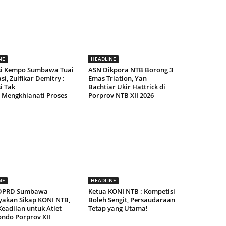
NE
HEADLINE
si Kempo Sumbawa Tuai
ASN Dikpora NTB Borong 3
si, Zulfikar Demitry :
Emas Triatlon, Yan
i Tak
Bachtiar Ukir Hattrick di
 Mengkhianati Proses
Porprov NTB XII 2026
NE
HEADLINE
 DPRD Sumbawa
Ketua KONI NTB : Kompetisi
yakan Sikap KONI NTB,
Boleh Sengit, Persaudaraan
eadilan untuk Atlet
Tetap yang Utama!
ndo Porprov XII