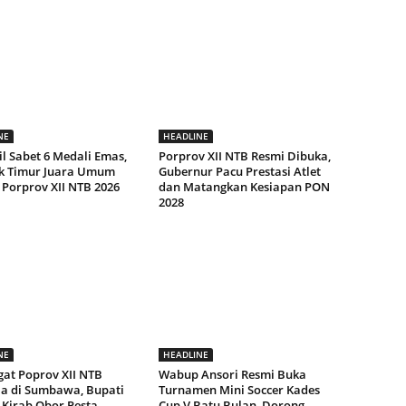
NE
HEADLINE
l Sabet 6 Medali Emas,
Porprov XII NTB Resmi Dibuka,
 Timur Juara Umum
Gubernur Pacu Prestasi Atlet
 Porprov XII NTB 2026
dan Matangkan Kesiapan PON
2028
NE
HEADLINE
at Poprov XII NTB
Wabup Ansori Resmi Buka
a di Sumbawa, Bupati
Turnamen Mini Soccer Kades
 Kirab Obor Pesta
Cup V Batu Bulan, Dorong