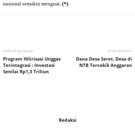
nasional semakin menguat.
(*)
Bagikan
Artikulli paraprak
Artikulli tjetër
Program Hilirisasi Unggas
Dana Desa Seret, Desa di
Terintegrasi : Investasi
NTB Tercekik Anggaran
Senilai Rp1,3 Triliun
Redaksi