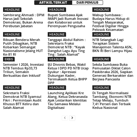
ARTIKEL TERKAIT
DARI PENULIS
HEADLINE
HEADLINE
HEADLINE
Sambirang Ahmadi : DPM
Bupati Sumbawa Ajak
Wabup Sumbawa :
Harus Jadi Sekolah
IWAPI Jadi Rumah Inovasi
Budaya Harus Hidup di
Demokrasi, Bukan Arena
dan Kolaborasi untuk
Tengah Masyarakat,
Perebutan Jabatan
Perempuan Pengusaha
Festival Digelar Hingga
Pelosok Kecamatan
HEADLINE
HEADLINE
HEADLINE
Ribuan Bendera Merah
Tanggapi Abdul Rahim :
NTB Selangkah Lagi
Putih Dibagikan, NTB
Sekretaris Fraksi
Terapkan Sistem
Kobarkan Semangat
Demokrat NTB : “Kayak
Manajemen Talenta ASN,
Nasionalisme Jelang HUT
Dangdut Lagu Ayu Ting
BKN RI Beri Lampu Hijau
Ke-81 RI
Ting : Salah Alamat”
EKBIS
HEADLINE
HEADLINE
Semester I 2026, Investasi
IJU Divonis Bebas, Wakil
Sekda Sumbawa Buka
NTB Tembus Rp33,73
Ketua I DPD PD NTB Ucap
Pemusatan Diklat Calon
Triliun, Semakin
Syukur : Apresiasi
Paskibraka 2026, Siapkan
Berkualitas dan Inklusif
Dukungan Kader,
Generasi Berkarakter dan
Terimakasih Ketua BHPP
Berjiwa Pancasila
DPP
HEADLINE
HEADLINE
HEADLINE
Sekretaris Fraksi
Launching Aplikasi Kre
Di Tengah Normalisasi
Demokrat NTB Syamsul
Alang, Ketua Dekranasda
Tambang, Ekonomi NTB
Fikri : Permintaan Audit
Ajak Lestarikan Identitas
Tetap Melaju, Tumbuh
Khusus BTT Keliru dan
Tau Samawa Melalui
7,41 Persen dan Terbaik
Salah Alamat
Digitalisasi
Kedua Nasional