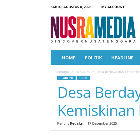
SABTU, AGUSTUS 8, 2026
MY ACCOUNT
N
u
s
r
a
M
e
HOME
POLITIK
HEADLINE
d
i
Beranda
HEADLINE
Desa Berdaya dan Tantanga
a
HEADLINE
OPINI
Desa Berda
Kemiskinan
Penulis
Redaksi
-
17 Desember 2025