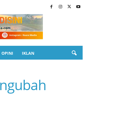
OPINI
IKLAN
engubah