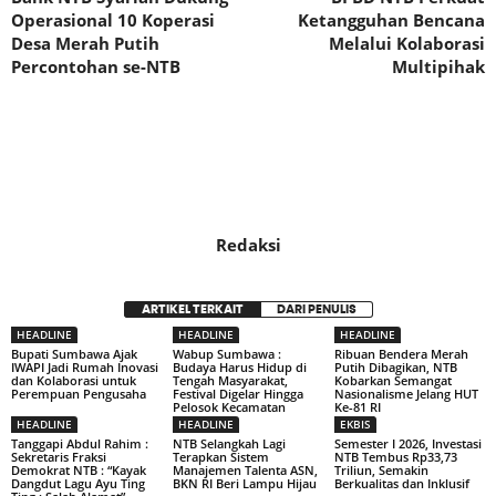
Operasional 10 Koperasi
Ketangguhan Bencana
Desa Merah Putih
Melalui Kolaborasi
Percontohan se-NTB
Multipihak
Redaksi
ARTIKEL TERKAIT
DARI PENULIS
HEADLINE
HEADLINE
HEADLINE
Bupati Sumbawa Ajak
Wabup Sumbawa :
Ribuan Bendera Merah
IWAPI Jadi Rumah Inovasi
Budaya Harus Hidup di
Putih Dibagikan, NTB
dan Kolaborasi untuk
Tengah Masyarakat,
Kobarkan Semangat
Perempuan Pengusaha
Festival Digelar Hingga
Nasionalisme Jelang HUT
Pelosok Kecamatan
Ke-81 RI
HEADLINE
HEADLINE
EKBIS
Tanggapi Abdul Rahim :
NTB Selangkah Lagi
Semester I 2026, Investasi
Sekretaris Fraksi
Terapkan Sistem
NTB Tembus Rp33,73
Demokrat NTB : “Kayak
Manajemen Talenta ASN,
Triliun, Semakin
Dangdut Lagu Ayu Ting
BKN RI Beri Lampu Hijau
Berkualitas dan Inklusif