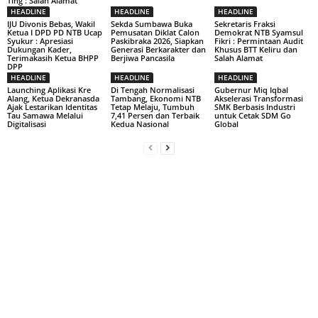
Ting : Salah Alamat”
HEADLINE
HEADLINE
HEADLINE
IJU Divonis Bebas, Wakil
Sekda Sumbawa Buka
Sekretaris Fraksi
Ketua I DPD PD NTB Ucap
Pemusatan Diklat Calon
Demokrat NTB Syamsul
Syukur : Apresiasi
Paskibraka 2026, Siapkan
Fikri : Permintaan Audit
Dukungan Kader,
Generasi Berkarakter dan
Khusus BTT Keliru dan
Terimakasih Ketua BHPP
Berjiwa Pancasila
Salah Alamat
DPP
HEADLINE
HEADLINE
HEADLINE
Launching Aplikasi Kre
Di Tengah Normalisasi
Gubernur Miq Iqbal
Alang, Ketua Dekranasda
Tambang, Ekonomi NTB
Akselerasi Transformasi
Ajak Lestarikan Identitas
Tetap Melaju, Tumbuh
SMK Berbasis Industri
Tau Samawa Melalui
7,41 Persen dan Terbaik
untuk Cetak SDM Go
Digitalisasi
Kedua Nasional
Global