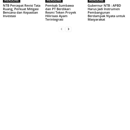
HEADLINE
HEADLINE
HEADLINE
NTB Percepat Revisi Tata
Pemkab Sumbawa
Gubernur NTB : APBD
Ruang, Perkuat Mitigasi
dan PT Berdikari
Harus Jadi Instrumen
Bencana dan Kepastian
Resmi Teken Proyek
Pembangunan
Investasi
Hilirisasi Ayam
Berdampak Nyata untuk
Terintegrasi
Masyarakat