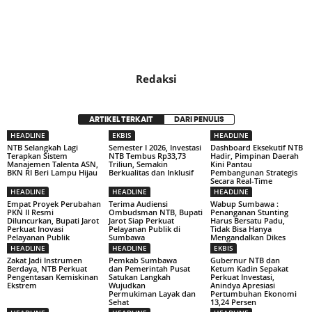
Redaksi
ARTIKEL TERKAIT
DARI PENULIS
HEADLINE
EKBIS
HEADLINE
NTB Selangkah Lagi
Semester I 2026, Investasi
Dashboard Eksekutif NTB
Terapkan Sistem
NTB Tembus Rp33,73
Hadir, Pimpinan Daerah
Manajemen Talenta ASN,
Triliun, Semakin
Kini Pantau
BKN RI Beri Lampu Hijau
Berkualitas dan Inklusif
Pembangunan Strategis
Secara Real-Time
HEADLINE
HEADLINE
HEADLINE
Empat Proyek Perubahan
Terima Audiensi
Wabup Sumbawa :
PKN II Resmi
Ombudsman NTB, Bupati
Penanganan Stunting
Diluncurkan, Bupati Jarot
Jarot Siap Perkuat
Harus Bersatu Padu,
Perkuat Inovasi
Pelayanan Publik di
Tidak Bisa Hanya
Pelayanan Publik
Sumbawa
Mengandalkan Dikes
HEADLINE
HEADLINE
EKBIS
Zakat Jadi Instrumen
Pemkab Sumbawa
Gubernur NTB dan
Berdaya, NTB Perkuat
dan Pemerintah Pusat
Ketum Kadin Sepakat
Pengentasan Kemiskinan
Satukan Langkah
Perkuat Investasi,
Ekstrem
Wujudkan
Anindya Apresiasi
Permukiman Layak dan
Pertumbuhan Ekonomi
Sehat
13,24 Persen