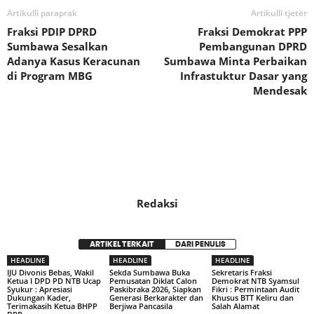
Artikulli paraprak
Artikulli tjetër
Fraksi PDIP DPRD
Fraksi Demokrat PPP
Sumbawa Sesalkan
Pembangunan DPRD
Adanya Kasus Keracunan
Sumbawa Minta Perbaikan
di Program MBG
Infrastuktur Dasar yang
Mendesak
Redaksi
ARTIKEL TERKAIT
DARI PENULIS
HEADLINE
HEADLINE
HEADLINE
IJU Divonis Bebas, Wakil
Sekda Sumbawa Buka
Sekretaris Fraksi
Ketua I DPD PD NTB Ucap
Pemusatan Diklat Calon
Demokrat NTB Syamsul
Syukur : Apresiasi
Paskibraka 2026, Siapkan
Fikri : Permintaan Audit
Dukungan Kader,
Generasi Berkarakter dan
Khusus BTT Keliru dan
Terimakasih Ketua BHPP
Berjiwa Pancasila
Salah Alamat