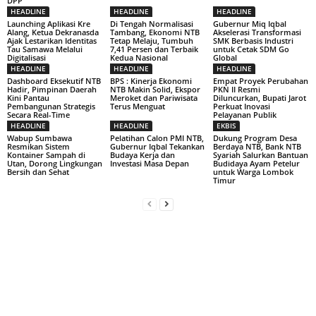
DPP
HEADLINE
HEADLINE
HEADLINE
Launching Aplikasi Kre
Di Tengah Normalisasi
Gubernur Miq Iqbal
Alang, Ketua Dekranasda
Tambang, Ekonomi NTB
Akselerasi Transformasi
Ajak Lestarikan Identitas
Tetap Melaju, Tumbuh
SMK Berbasis Industri
Tau Samawa Melalui
7,41 Persen dan Terbaik
untuk Cetak SDM Go
Digitalisasi
Kedua Nasional
Global
HEADLINE
HEADLINE
HEADLINE
Dashboard Eksekutif NTB
BPS : Kinerja Ekonomi
Empat Proyek Perubahan
Hadir, Pimpinan Daerah
NTB Makin Solid, Ekspor
PKN II Resmi
Kini Pantau
Meroket dan Pariwisata
Diluncurkan, Bupati Jarot
Pembangunan Strategis
Terus Menguat
Perkuat Inovasi
Secara Real-Time
Pelayanan Publik
HEADLINE
HEADLINE
EKBIS
Wabup Sumbawa
Pelatihan Calon PMI NTB,
Dukung Program Desa
Resmikan Sistem
Gubernur Iqbal Tekankan
Berdaya NTB, Bank NTB
Kontainer Sampah di
Budaya Kerja dan
Syariah Salurkan Bantuan
Utan, Dorong Lingkungan
Investasi Masa Depan
Budidaya Ayam Petelur
Bersih dan Sehat
untuk Warga Lombok
Timur