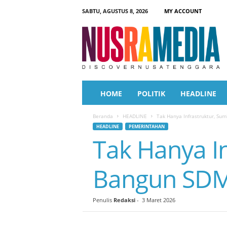
SABTU, AGUSTUS 8, 2026
MY ACCOUNT
N
u
s
r
a
M
e
HOME
POLITIK
HEADLINE
d
i
Beranda
HEADLINE
Tak Hanya Infrastruktur, S
a
HEADLINE
PEMERINTAHAN
Tak Hanya I
Bangun SDM
Penulis
Redaksi
-
3 Maret 2026