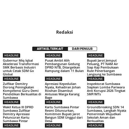
Redaksi
ARTIKEL TERKAIT
DARI PENULIS
HEADLINE
HEADLINE
HEADLINE
Gubernur Miq Iqbal
Pusat Ambil Alih
Bupati Jarot Jemput
Akselerasi Transformasi
Pembangunan Gedung
Peluang, PT NAM Air
SMK Berbasis Industri
DPRD NTB, Ditargetkan
Siap Kaji Pembukaan
untuk Cetak SDM Go
Rampung dalam 11 Bulan
Rute Penerbangan
Global
Langsung ke Sumbawa
HEADLINE
HEADLINE
HEADLINE
Zulfikar Demitry
Apresiasi Kepedulian
Inspektorat Sumbawa
Dorong Peningkatan
Nyata, Kehadiran Johan
Siapkan Lomba Pariwara
Kompetensi Guru Demi
Rosihan Disambut
Anti Korupsi 2026 Tingkat
Pendidikan Berkualitas di
Antusias Warga Karang
SMP/MTs
Sumbawa
Bage
HEADLINE
HEADLINE
HEADLINE
Wakil Ketua III DPRD
Kartu Sumbawa Pintar
Groundbreaking SDN 14
Sumbawa Zulfikar
Resmi Diluncurkan,
Sumbawa, Langkah Nyata
Demitry Apresiasi
Komitmen Bupati Jarot
Pemerintah Wujudkan
Peluncuran Kartu
Bangun SDM Unggul dari
Sekolah Aman dan
Sumbawa Pintar
Desa
Berkualitas
HEADLINE
HEADLINE
HEADLINE