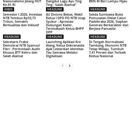
Nasionalisme Jelang HUT
Dangdut Lagu Ayu Ting
BKN RI Beri Lampu Hijau
Ke-81 RI
Ting : Salah Alamat”
EKBIS
HEADLINE
HEADLINE
Semester I 2026, Investasi
IJU Divonis Bebas, Wakil
Sekda Sumbawa Buka
NTB Tembus Rp33,73
Ketua I DPD PD NTB Ucap
Pemusatan Diklat Calon
Triliun, Semakin
Syukur : Apresiasi
Paskibraka 2026, Siapkan
Berkualitas dan Inklusif
Dukungan Kader,
Generasi Berkarakter dan
Terimakasih Ketua BHPP
Berjiwa Pancasila
DPP
HEADLINE
HEADLINE
HEADLINE
Sekretaris Fraksi
Launching Aplikasi Kre
Di Tengah Normalisasi
Demokrat NTB Syamsul
Alang, Ketua Dekranasda
Tambang, Ekonomi NTB
Fikri : Permintaan Audit
Ajak Lestarikan Identitas
Tetap Melaju, Tumbuh
Khusus BTT Keliru dan
Tau Samawa Melalui
7,41 Persen dan Terbaik
Salah Alamat
Digitalisasi
Kedua Nasional