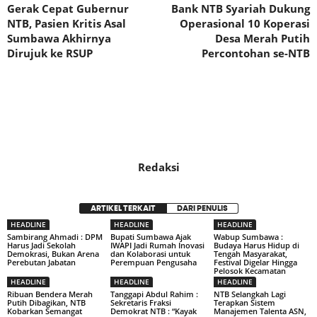
Gerak Cepat Gubernur
Bank NTB Syariah Dukung
NTB, Pasien Kritis Asal
Operasional 10 Koperasi
Sumbawa Akhirnya
Desa Merah Putih
Dirujuk ke RSUP
Percontohan se-NTB
Redaksi
ARTIKEL TERKAIT
DARI PENULIS
HEADLINE
HEADLINE
HEADLINE
Sambirang Ahmadi : DPM
Bupati Sumbawa Ajak
Wabup Sumbawa :
Harus Jadi Sekolah
IWAPI Jadi Rumah Inovasi
Budaya Harus Hidup di
Demokrasi, Bukan Arena
dan Kolaborasi untuk
Tengah Masyarakat,
Perebutan Jabatan
Perempuan Pengusaha
Festival Digelar Hingga
Pelosok Kecamatan
HEADLINE
HEADLINE
HEADLINE
Ribuan Bendera Merah
Tanggapi Abdul Rahim :
NTB Selangkah Lagi
Putih Dibagikan, NTB
Sekretaris Fraksi
Terapkan Sistem
Kobarkan Semangat
Demokrat NTB : “Kayak
Manajemen Talenta ASN,