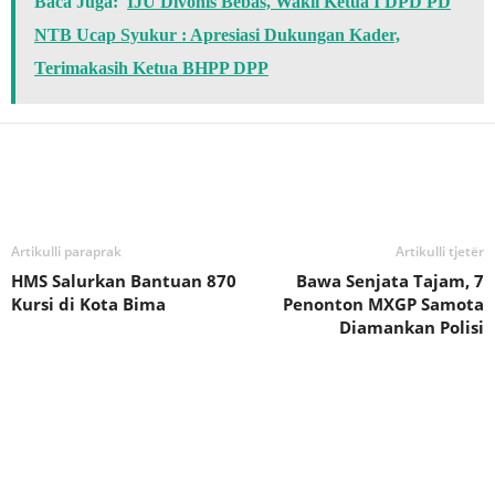
Baca Juga:
IJU Divonis Bebas, Wakil Ketua I DPD PD
NTB Ucap Syukur : Apresiasi Dukungan Kader,
Terimakasih Ketua BHPP DPP
Bagikan
Artikulli paraprak
Artikulli tjetër
HMS Salurkan Bantuan 870
Bawa Senjata Tajam, 7
Kursi di Kota Bima
Penonton MXGP Samota
Diamankan Polisi