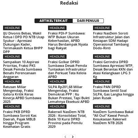
Redaksi
ARTIKEL TERKAIT
DARI PENULIS
HEADLINE
HEADLINE
HEADLINE
IJU Divonis Bebas, Wakil
Fraksi PDI-P Sumbawa:
Fraksi NasDem Soroti
Ketua I DPD PD NTB Ucap
WTP Bukan Ukuran
Infrastruktur Jalan dan
Syukur : Apresiasi
Keberhasilan, APBD
Kesiapan SDM Hadapi
Dukungan Kader,
Harus Berdampak Nyata
Operasional Tambang
Terimakasih Ketua BHPP
bagi Rakyat
Dodo-Rinti
DPP
HEADLINE
HEADLINE
HEADLINE
Sampaikan 10 Aspirasi
Fraksi Golkar DPRD
Fraksi Gerindra DPRD
Prioritas, Fraksi PKS
Sumbawa Desak Pemda
Sumbawa Apresiasi WTP,
Desak Pemda Sumbawa
Tuntaskan Infrastruktur
Desak Berantas KKN dan
Benahi Perencanaan
dan Perkuat Tata Kelola
Atasi Kelangkaan LPG 3
Anggaran
APBD
Kg
HEADLINE
HEADLINE
HEADLINE
Ratusan Miliar
SiLPA Rp201,68 Miliar
Fraksi PAN DPRD
Mengendap, Fraksi
Mengendap, Fraksi
Sumbawa Sentil Soal
Gelora Kritik Keras
Demokrat-PPP : Itu
SiLPA, Gas Langka hingga
Kinerja APBD Sumbawa
Bukan Prestasi, Tapi Bukti
Jalan Rusak
2025
Lemahnya Eksekusi APBD
HEADLINE
HEADLINE
HEADLINE
Fraksi PKB DPRD
Rakerwil NasDem NTB
NasDem Sumbawa Bakal
Sumbawa Soroti Kas
2026 : Konsolidasi Total,
“All Out” Kawal Penuh
Daerah, Pajak MBLB
Bidik 10 Kursi DPRD
Kesuksesan Rakerwil
hingga Program
Provinsi pada Pemilu
NasDem NTB 2026
Kesehatan Gratis
2029