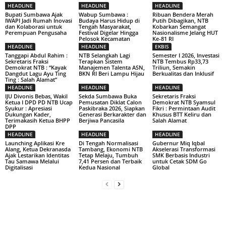
HEADLINE
HEADLINE
HEADLINE
Bupati Sumbawa Ajak
Wabup Sumbawa :
Ribuan Bendera Merah
IWAPI Jadi Rumah Inovasi
Budaya Harus Hidup di
Putih Dibagikan, NTB
dan Kolaborasi untuk
Tengah Masyarakat,
Kobarkan Semangat
Perempuan Pengusaha
Festival Digelar Hingga
Nasionalisme Jelang HUT
Pelosok Kecamatan
Ke-81 RI
HEADLINE
HEADLINE
EKBIS
Tanggapi Abdul Rahim :
NTB Selangkah Lagi
Semester I 2026, Investasi
Sekretaris Fraksi
Terapkan Sistem
NTB Tembus Rp33,73
Demokrat NTB : “Kayak
Manajemen Talenta ASN,
Triliun, Semakin
Dangdut Lagu Ayu Ting
BKN RI Beri Lampu Hijau
Berkualitas dan Inklusif
Ting : Salah Alamat”
HEADLINE
HEADLINE
HEADLINE
IJU Divonis Bebas, Wakil
Sekda Sumbawa Buka
Sekretaris Fraksi
Ketua I DPD PD NTB Ucap
Pemusatan Diklat Calon
Demokrat NTB Syamsul
Syukur : Apresiasi
Paskibraka 2026, Siapkan
Fikri : Permintaan Audit
Dukungan Kader,
Generasi Berkarakter dan
Khusus BTT Keliru dan
Terimakasih Ketua BHPP
Berjiwa Pancasila
Salah Alamat
DPP
HEADLINE
HEADLINE
HEADLINE
Launching Aplikasi Kre
Di Tengah Normalisasi
Gubernur Miq Iqbal
Alang, Ketua Dekranasda
Tambang, Ekonomi NTB
Akselerasi Transformasi
Ajak Lestarikan Identitas
Tetap Melaju, Tumbuh
SMK Berbasis Industri
Tau Samawa Melalui
7,41 Persen dan Terbaik
untuk Cetak SDM Go
Digitalisasi
Kedua Nasional
Global