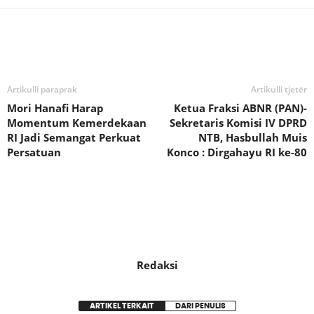
Bagikan
Artikulli paraprak
Artikulli tjetër
Mori Hanafi Harap
Ketua Fraksi ABNR (PAN)-
Momentum Kemerdekaan
Sekretaris Komisi IV DPRD
RI Jadi Semangat Perkuat
NTB, Hasbullah Muis
Persatuan
Konco : Dirgahayu RI ke-80
Redaksi
ARTIKEL TERKAIT
DARI PENULIS