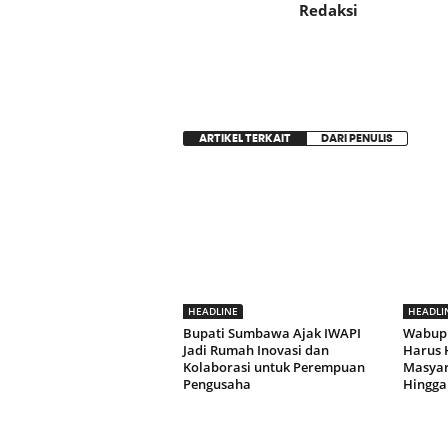
Redaksi
ARTIKEL TERKAIT
DARI PENULIS
HEADLINE
HEADLI
Bupati Sumbawa Ajak IWAPI
Wabup
Jadi Rumah Inovasi dan
Harus 
Kolaborasi untuk Perempuan
Masyara
Pengusaha
Hingga