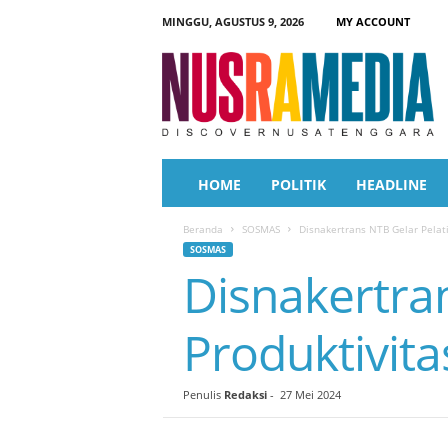
MINGGU, AGUSTUS 9, 2026
MY ACCOUNT
N
u
s
r
a
M
e
HOME
POLITIK
HEADLINE
d
i
Beranda
SOSMAS
Disnakertrans NTB Gelar Pelati
a
SOSMAS
Disnakertra
Produktivita
Penulis
Redaksi
-
27 Mei 2024