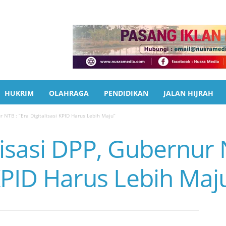
HUKRIM
OLAHRAGA
PENDIDIKAN
JALAN HIJRAH
r NTB : “Era Digitalisasi KPID Harus Lebih Maju”
lisasi DPP, Gubernur 
 KPID Harus Lebih Maj