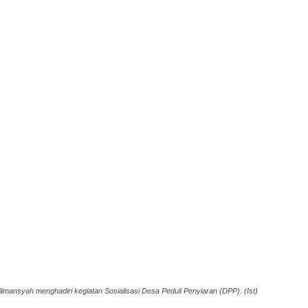
imansyah menghadiri kegiatan Sosialisasi Desa Peduli Penyiaran (DPP). (Ist)