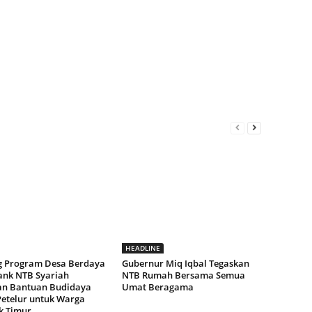
HEADLINE
 Program Desa Berdaya
Gubernur Miq Iqbal Tegaskan
ank NTB Syariah
NTB Rumah Bersama Semua
an Bantuan Budidaya
Umat Beragama
etelur untuk Warga
 Timur