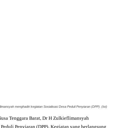
imansyah menghadiri kegiatan Sosialisasi Desa Peduli Penyiaran (DPP). (Ist)
usa Tenggara Barat, Dr H Zulkieflimansyah
a Peduli Penyiaran (DPP). Kegiatan yang berlangsung