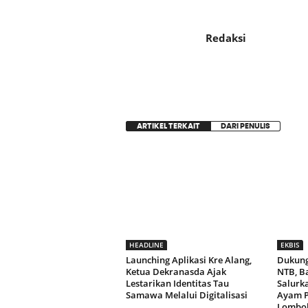
Redaksi
ARTIKEL TERKAIT
DARI PENULIS
HEADLINE
EKBIS
Launching Aplikasi Kre Alang,
Dukung
Ketua Dekranasda Ajak
NTB, B
Lestarikan Identitas Tau
Salurk
Samawa Melalui Digitalisasi
Ayam P
Lombok