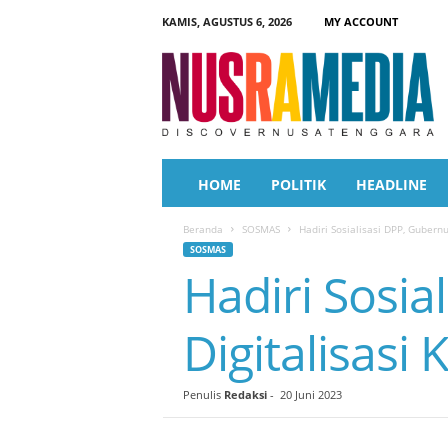
KAMIS, AGUSTUS 6, 2026
MY ACCOUNT
N
u
s
r
a
M
e
HOME
POLITIK
HEADLINE
d
i
Beranda
SOSMAS
Hadiri Sosialisasi DPP, Gubernu
a
SOSMAS
Hadiri Sosia
Digitalisasi
Penulis
Redaksi
-
20 Juni 2023