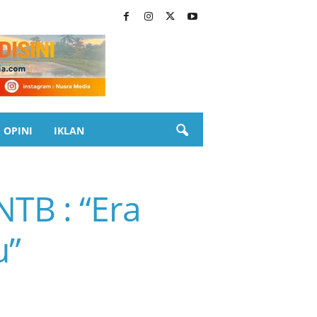
OPINI
IKLAN
NTB : “Era
u”