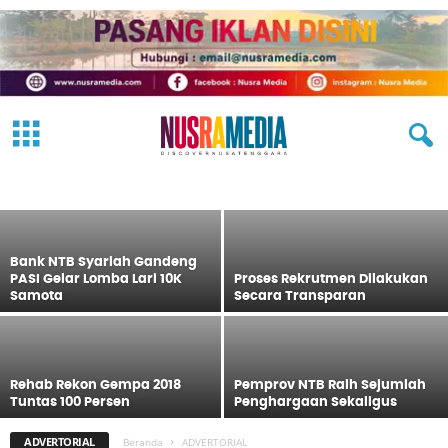
HUT NTB Diharapkan Jadi Pendongkrak
Semangat Gotong Royong
ADVERTORIAL
EKBIS
FASHION
HEADLINE
HUKRIM
IKLAN
Redaksi
-
17 Desember 2022
JALAN HIJRAH
KESEHATAN
NASIONAL
OLAHRAGA
OPINI
PARIWISATA
PEMERINTAHAN
PENDIDIKAN
PERISTIWA
POLITIK
SOSMAS
TECH
TRAVEL
VIDEO
Bank NTB Syariah Gandeng
PASI Gelar Lomba Lari 10K
Proses Rekrutmen Dilakukan
Samota
Secara Transparan
Rehab Rekon Gempa 2018
Pemprov NTB Raih Sejumlah
Tuntas 100 Persen
Penghargaan Sekaligus
ADVERTORIAL
Beranda
ADVERTORIAL