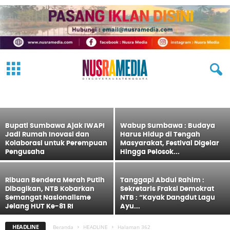
Sambirang Ahmadi : DPM Harus Jadi
Sekolah Demokrasi, Bukan Arena
Perebutan Jabatan
ADVERTORIAL
EKBIS
FASHION
HEADLINE
HUKRIM
IKLAN
Redaksi
-
9 Agustus 2026
JALAN HIJRAH
KESEHATAN
NASIONAL
OLAHRAGA
OPINI
PARIWISATA
PEMERINTAHAN
PENDIDIKAN
PERISTIWA
POLITIK
SOSMAS
TECH
TRAVEL
VIDEO
Bupati Sumbawa Ajak IWAPI
Wabup Sumbawa : Budaya
Jadi Rumah Inovasi dan
Harus Hidup di Tengah
Kolaborasi untuk Perempuan
Masyarakat, Festival Digelar
Pengusaha
Hingga Pelosok...
Ribuan Bendera Merah Putih
Tanggapi Abdul Rahim :
Dibagikan, NTB Kobarkan
Sekretaris Fraksi Demokrat
Semangat Nasionalisme
NTB : “Kayak Dangdut Lagu
Jelang HUT Ke-81 RI
Ayu...
HEADLINE
Beranda
HEADLINE
Halaman 362