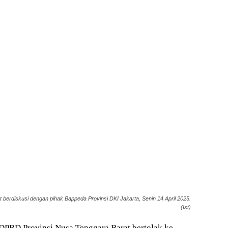
berdiskusi dengan pihak Bappeda Provinsi DKI Jakarta, Senin 14 April 2025.
(Ist)
PRD Provinsi Nusa Tenggara Barat bertolak ke