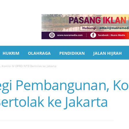
HUKRIM
OLAHRAGA
PENDIDIKAN
JALAN HIJRAH
 Komisi IV DPRD NTB Bertolak ke Jakarta
egi Pembangunan, Kom
rtolak ke Jakarta