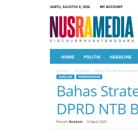
SABTU, AGUSTUS 8, 2026
MY ACCOUNT
N
u
s
r
a
M
e
HOME
POLITIK
HEADLINE
d
i
Beranda
HEADLINE
Bahas Strategi Pembangunan,
a
HEADLINE
PEMERINTAHAN
Bahas Strat
DPRD NTB Be
Penulis
Redaksi
-
14 April 2025