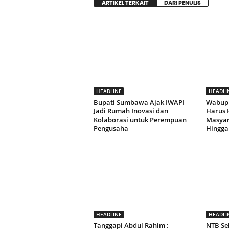
ARTIKEL TERKAIT
DARI PENULIS
HEADLINE
HEADLI
Bupati Sumbawa Ajak IWAPI
Wabup
Jadi Rumah Inovasi dan
Harus 
Kolaborasi untuk Perempuan
Masyara
Pengusaha
Hingga
HEADLINE
HEADLI
Tanggapi Abdul Rahim :
NTB Se