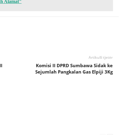
ah Alamat"
Artikulli tjetër
I
Komisi II DPRD Sumbawa Sidak ke
Sejumlah Pangkalan Gas Elpiji 3Kg