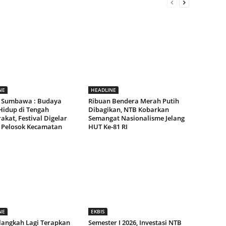
NE
HEADLINE
 Sumbawa : Budaya
Ribuan Bendera Merah Putih
Hidup di Tengah
Dibagikan, NTB Kobarkan
kat, Festival Digelar
Semangat Nasionalisme Jelang
 Pelosok Kecamatan
HUT Ke-81 RI
NE
EKBIS
langkah Lagi Terapkan
Semester I 2026, Investasi NTB