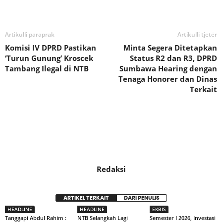
Bagikan
Artikulli paraprak
Artikulli tjetër
Komisi IV DPRD Pastikan
Minta Segera Ditetapkan
‘Turun Gunung’ Kroscek
Status R2 dan R3, DPRD
Tambang Ilegal di NTB
Sumbawa Hearing dengan
Tenaga Honorer dan Dinas
Terkait
Redaksi
ARTIKEL TERKAIT
DARI PENULIS
HEADLINE
HEADLINE
EKBIS
Tanggapi Abdul Rahim :
NTB Selangkah Lagi
Semester I 2026, Investasi