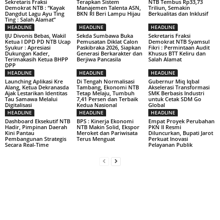
Sekretaris Fraksi
Terapkan Sistem
NTB Tembus Rp33,73
Demokrat NTB : “Kayak
Manajemen Talenta ASN,
Triliun, Semakin
Dangdut Lagu Ayu Ting
BKN RI Beri Lampu Hijau
Berkualitas dan Inklusif
Ting : Salah Alamat”
HEADLINE
HEADLINE
HEADLINE
IJU Divonis Bebas, Wakil
Sekda Sumbawa Buka
Sekretaris Fraksi
Ketua I DPD PD NTB Ucap
Pemusatan Diklat Calon
Demokrat NTB Syamsul
Syukur : Apresiasi
Paskibraka 2026, Siapkan
Fikri : Permintaan Audit
Dukungan Kader,
Generasi Berkarakter dan
Khusus BTT Keliru dan
Terimakasih Ketua BHPP
Berjiwa Pancasila
Salah Alamat
DPP
HEADLINE
HEADLINE
HEADLINE
Launching Aplikasi Kre
Di Tengah Normalisasi
Gubernur Miq Iqbal
Alang, Ketua Dekranasda
Tambang, Ekonomi NTB
Akselerasi Transformasi
Ajak Lestarikan Identitas
Tetap Melaju, Tumbuh
SMK Berbasis Industri
Tau Samawa Melalui
7,41 Persen dan Terbaik
untuk Cetak SDM Go
Digitalisasi
Kedua Nasional
Global
HEADLINE
HEADLINE
HEADLINE
Dashboard Eksekutif NTB
BPS : Kinerja Ekonomi
Empat Proyek Perubahan
Hadir, Pimpinan Daerah
NTB Makin Solid, Ekspor
PKN II Resmi
Kini Pantau
Meroket dan Pariwisata
Diluncurkan, Bupati Jarot
Pembangunan Strategis
Terus Menguat
Perkuat Inovasi
Secara Real-Time
Pelayanan Publik