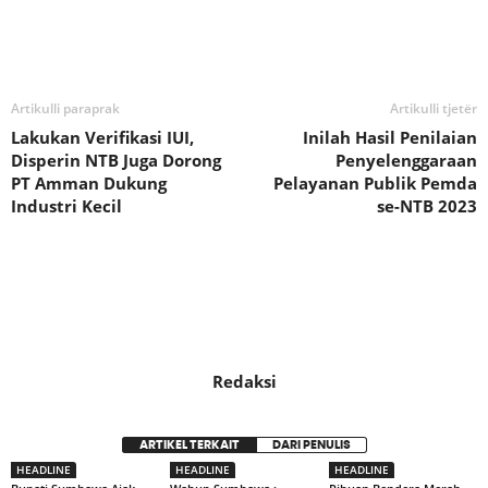
Bagikan
Artikulli paraprak
Artikulli tjetër
Lakukan Verifikasi IUI,
Inilah Hasil Penilaian
Disperin NTB Juga Dorong
Penyelenggaraan
PT Amman Dukung
Pelayanan Publik Pemda
Industri Kecil
se-NTB 2023
Redaksi
ARTIKEL TERKAIT
DARI PENULIS
HEADLINE
HEADLINE
HEADLINE