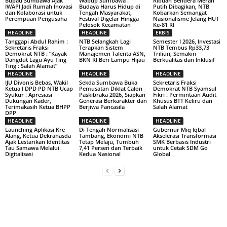
Bupati Sumbawa Ajak
Wabup Sumbawa :
Ribuan Bendera Merah
IWAPI Jadi Rumah Inovasi
Budaya Harus Hidup di
Putih Dibagikan, NTB
dan Kolaborasi untuk
Tengah Masyarakat,
Kobarkan Semangat
Perempuan Pengusaha
Festival Digelar Hingga
Nasionalisme Jelang HUT
Pelosok Kecamatan
Ke-81 RI
HEADLINE
HEADLINE
EKBIS
Tanggapi Abdul Rahim :
NTB Selangkah Lagi
Semester I 2026, Investasi
Sekretaris Fraksi
Terapkan Sistem
NTB Tembus Rp33,73
Demokrat NTB : “Kayak
Manajemen Talenta ASN,
Triliun, Semakin
Dangdut Lagu Ayu Ting
BKN RI Beri Lampu Hijau
Berkualitas dan Inklusif
Ting : Salah Alamat”
HEADLINE
HEADLINE
HEADLINE
IJU Divonis Bebas, Wakil
Sekda Sumbawa Buka
Sekretaris Fraksi
Ketua I DPD PD NTB Ucap
Pemusatan Diklat Calon
Demokrat NTB Syamsul
Syukur : Apresiasi
Paskibraka 2026, Siapkan
Fikri : Permintaan Audit
Dukungan Kader,
Generasi Berkarakter dan
Khusus BTT Keliru dan
Terimakasih Ketua BHPP
Berjiwa Pancasila
Salah Alamat
DPP
HEADLINE
HEADLINE
HEADLINE
Launching Aplikasi Kre
Di Tengah Normalisasi
Gubernur Miq Iqbal
Alang, Ketua Dekranasda
Tambang, Ekonomi NTB
Akselerasi Transformasi
Ajak Lestarikan Identitas
Tetap Melaju, Tumbuh
SMK Berbasis Industri
Tau Samawa Melalui
7,41 Persen dan Terbaik
untuk Cetak SDM Go
Digitalisasi
Kedua Nasional
Global