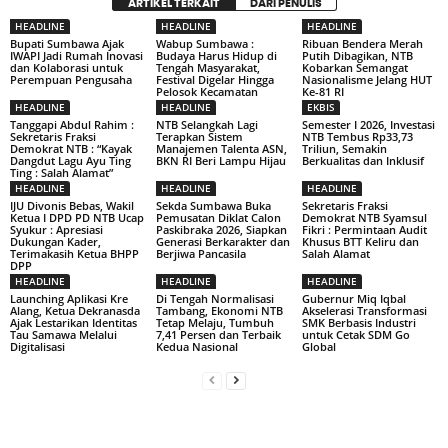
ARTIKEL TERKAIT
DARI PENULIS
HEADLINE
HEADLINE
HEADLINE
Bupati Sumbawa Ajak
Wabup Sumbawa :
Ribuan Bendera Merah
IWAPI Jadi Rumah Inovasi
Budaya Harus Hidup di
Putih Dibagikan, NTB
dan Kolaborasi untuk
Tengah Masyarakat,
Kobarkan Semangat
Perempuan Pengusaha
Festival Digelar Hingga
Nasionalisme Jelang HUT
Pelosok Kecamatan
Ke-81 RI
HEADLINE
HEADLINE
EKBIS
Tanggapi Abdul Rahim :
NTB Selangkah Lagi
Semester I 2026, Investasi
Sekretaris Fraksi
Terapkan Sistem
NTB Tembus Rp33,73
Demokrat NTB : “Kayak
Manajemen Talenta ASN,
Triliun, Semakin
Dangdut Lagu Ayu Ting
BKN RI Beri Lampu Hijau
Berkualitas dan Inklusif
Ting : Salah Alamat”
HEADLINE
HEADLINE
HEADLINE
IJU Divonis Bebas, Wakil
Sekda Sumbawa Buka
Sekretaris Fraksi
Ketua I DPD PD NTB Ucap
Pemusatan Diklat Calon
Demokrat NTB Syamsul
Syukur : Apresiasi
Paskibraka 2026, Siapkan
Fikri : Permintaan Audit
Dukungan Kader,
Generasi Berkarakter dan
Khusus BTT Keliru dan
Terimakasih Ketua BHPP
Berjiwa Pancasila
Salah Alamat
DPP
HEADLINE
HEADLINE
HEADLINE
Launching Aplikasi Kre
Di Tengah Normalisasi
Gubernur Miq Iqbal
Alang, Ketua Dekranasda
Tambang, Ekonomi NTB
Akselerasi Transformasi
Ajak Lestarikan Identitas
Tetap Melaju, Tumbuh
SMK Berbasis Industri
Tau Samawa Melalui
7,41 Persen dan Terbaik
untuk Cetak SDM Go
Digitalisasi
Kedua Nasional
Global