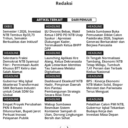
Redaksi
ARTIKEL TERKAIT
DARI PENULIS
EKBIS
HEADLINE
HEADLINE
Semester I 2026, Investasi
IJU Divonis Bebas, Wakil
Sekda Sumbawa Buka
NTB Tembus Rp33,73
Ketua I DPD PD NTB Ucap
Pemusatan Diklat Calon
Triliun, Semakin
Syukur : Apresiasi
Paskibraka 2026, Siapkan
Berkualitas dan Inklusif
Dukungan Kader,
Generasi Berkarakter dan
Terimakasih Ketua BHPP
Berjiwa Pancasila
DPP
HEADLINE
HEADLINE
HEADLINE
Sekretaris Fraksi
Launching Aplikasi Kre
Di Tengah Normalisasi
Demokrat NTB Syamsul
Alang, Ketua Dekranasda
Tambang, Ekonomi NTB
Fikri : Permintaan Audit
Ajak Lestarikan Identitas
Tetap Melaju, Tumbuh
Khusus BTT Keliru dan
Tau Samawa Melalui
7,41 Persen dan Terbaik
Salah Alamat
Digitalisasi
Kedua Nasional
HEADLINE
HEADLINE
HEADLINE
Gubernur Miq Iqbal
Dashboard Eksekutif NTB
BPS : Kinerja Ekonomi
Akselerasi Transformasi
Hadir, Pimpinan Daerah
NTB Makin Solid, Ekspor
SMK Berbasis Industri
Kini Pantau
Meroket dan Pariwisata
untuk Cetak SDM Go
Pembangunan Strategis
Terus Menguat
Global
Secara Real-Time
HEADLINE
HEADLINE
HEADLINE
Empat Proyek Perubahan
Wabup Sumbawa
Pelatihan Calon PMI NTB,
PKN II Resmi
Resmikan Sistem
Gubernur Iqbal Tekankan
Diluncurkan, Bupati Jarot
Kontainer Sampah di
Budaya Kerja dan
Perkuat Inovasi
Utan, Dorong Lingkungan
Investasi Masa Depan
Pelayanan Publik
Bersih dan Sehat