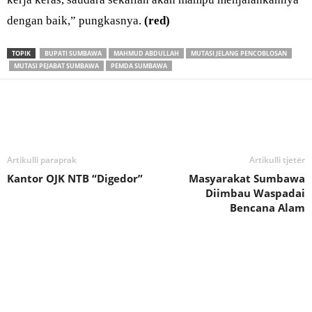
dengan baik,” pungkasnya.
(red)
TOPIK
BUPATI SUMBAWA
MAHMUD ABDULLAH
MUTASI JELANG PENCOBLOSAN
MUTASI PEJABAT SUMBAWA
PEMDA SUMBAWA
Bagikan
Artikulli paraprak
Artikulli tjetër
Kantor OJK NTB “Digedor”
Masyarakat Sumbawa
Diimbau Waspadai
Bencana Alam