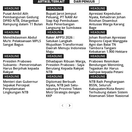
ARTIKEL TERKAIT
DARI PENULIS
HEADLINE
HEADLINE
HEADLINE
Pusat Ambil Alih
Bupati Jarot Jemput
Apresiasi Kepedulian
Pembangunan Gedung
Peluang, PT NAM Air
Nyata, Kehadiran Johan
DPRD NTB, Ditargetkan
Siap Kaji Pembukaan
Rosihan Disambut
Rampung dalam 11 Bulan
Rute Penerbangan
Antusias Warga Karang
Langsung ke Sumbawa
Bage
HEADLINE
HEADLINE
HEADLINE
Mendikdasmen Abdul
Raker APPSI 2026 :
Johan Rosihan Apresiasi
Mu’ti: Pelaksanaan MPLS
Satukan Langkah
Respons Cepat Manggala
Sangat Bagus
Wujudkan Transformasi
Agni dan Balai TN
Daerah Menuju Indonesia
Tambora Tangani
Maju
Kebakaran 1.900 Hektare
HEADLINE
HEADLINE
HEADLINE
Presiden Prabowo
Dihadapan Ribuan Warga,
Prabowo Resmikan
Subianto : Pemerintahan
Presiden Prabowo : Saya
Bendungan Meninting,
Harus Berpihak kepada
Berutang Kepada Rakyat
Tegaskan Air Harus
Rakyat
NTB
Sampai kepada Petani
HEADLINE
HEADLINE
HEADLINE
Menteri dan Gubernur
Diplomasi Berbuah
NTB Raih Penghargaan
Sepakat Percepat
Nyata, NTB Jadi Satu-
BSSN, Seluruh
Penyelamatan
satunya Provinsi Teken
Kabupaten/Kota Resmi
Lingkungan NTB
MoU Strategis dengan
Terhubung dalam Sistem
KKP
Keamanan Siber Nasional