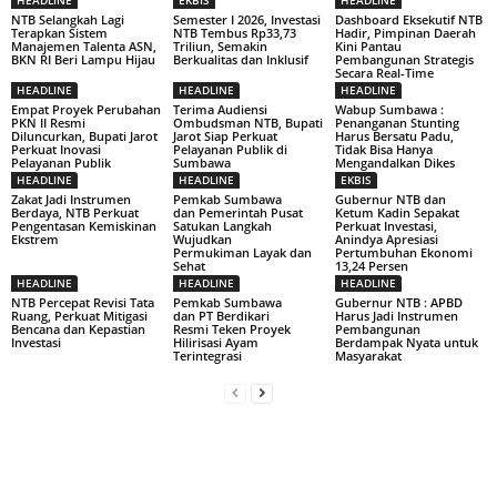
NTB Selangkah Lagi
Semester I 2026, Investasi
Dashboard Eksekutif NTB
Terapkan Sistem
NTB Tembus Rp33,73
Hadir, Pimpinan Daerah
Manajemen Talenta ASN,
Triliun, Semakin
Kini Pantau
BKN RI Beri Lampu Hijau
Berkualitas dan Inklusif
Pembangunan Strategis
Secara Real-Time
HEADLINE
HEADLINE
HEADLINE
Empat Proyek Perubahan
Terima Audiensi
Wabup Sumbawa :
PKN II Resmi
Ombudsman NTB, Bupati
Penanganan Stunting
Diluncurkan, Bupati Jarot
Jarot Siap Perkuat
Harus Bersatu Padu,
Perkuat Inovasi
Pelayanan Publik di
Tidak Bisa Hanya
Pelayanan Publik
Sumbawa
Mengandalkan Dikes
HEADLINE
HEADLINE
EKBIS
Zakat Jadi Instrumen
Pemkab Sumbawa
Gubernur NTB dan
Berdaya, NTB Perkuat
dan Pemerintah Pusat
Ketum Kadin Sepakat
Pengentasan Kemiskinan
Satukan Langkah
Perkuat Investasi,
Ekstrem
Wujudkan
Anindya Apresiasi
Permukiman Layak dan
Pertumbuhan Ekonomi
Sehat
13,24 Persen
HEADLINE
HEADLINE
HEADLINE
NTB Percepat Revisi Tata
Pemkab Sumbawa
Gubernur NTB : APBD
Ruang, Perkuat Mitigasi
dan PT Berdikari
Harus Jadi Instrumen
Bencana dan Kepastian
Resmi Teken Proyek
Pembangunan
Investasi
Hilirisasi Ayam
Berdampak Nyata untuk
Terintegrasi
Masyarakat