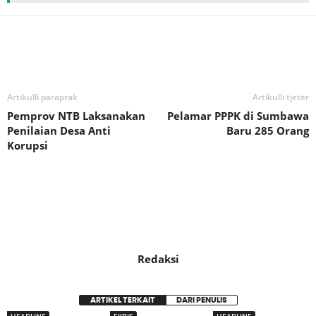
Bagikan
Artikulli paraprak
Artikulli tjetër
Pemprov NTB Laksanakan
Pelamar PPPK di Sumbawa
Penilaian Desa Anti
Baru 285 Orang
Korupsi
Redaksi
ARTIKEL TERKAIT
DARI PENULIS
HEADLINE
EKBIS
HEADLINE