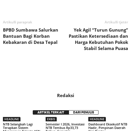
Bagikan
Artikulli paraprak
Artikulli tjetër
BPBD Sumbawa Salurkan
Yek Agil “Turun Gunung”
Bantuan Bagi Korban
Pastikan Ketersediaan dan
Kebakaran di Desa Tepal
Harga Kebutuhan Pokok
Stabil Selama Puasa
Redaksi
ARTIKEL TERKAIT
DARI PENULIS
HEADLINE
EKBIS
HEADLINE
NTB Selangkah Lagi
Semester I 2026, Investasi
Dashboard Eksekutif NTB
Terapkan Sistem
NTB Tembus Rp33,73
Hadir, Pimpinan Daerah