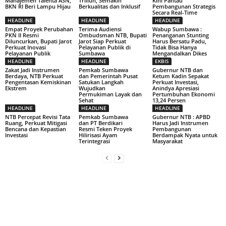
Manajemen Talenta ASN,
Triliun, Semakin
Kini Pantau
BKN RI Beri Lampu Hijau
Berkualitas dan Inklusif
Pembangunan Strategis
Secara Real-Time
HEADLINE
HEADLINE
HEADLINE
Empat Proyek Perubahan
Terima Audiensi
Wabup Sumbawa :
PKN II Resmi
Ombudsman NTB, Bupati
Penanganan Stunting
Diluncurkan, Bupati Jarot
Jarot Siap Perkuat
Harus Bersatu Padu,
Perkuat Inovasi
Pelayanan Publik di
Tidak Bisa Hanya
Pelayanan Publik
Sumbawa
Mengandalkan Dikes
HEADLINE
HEADLINE
EKBIS
Zakat Jadi Instrumen
Pemkab Sumbawa
Gubernur NTB dan
Berdaya, NTB Perkuat
dan Pemerintah Pusat
Ketum Kadin Sepakat
Pengentasan Kemiskinan
Satukan Langkah
Perkuat Investasi,
Ekstrem
Wujudkan
Anindya Apresiasi
Permukiman Layak dan
Pertumbuhan Ekonomi
Sehat
13,24 Persen
HEADLINE
HEADLINE
HEADLINE
NTB Percepat Revisi Tata
Pemkab Sumbawa
Gubernur NTB : APBD
Ruang, Perkuat Mitigasi
dan PT Berdikari
Harus Jadi Instrumen
Bencana dan Kepastian
Resmi Teken Proyek
Pembangunan
Investasi
Hilirisasi Ayam
Berdampak Nyata untuk
Terintegrasi
Masyarakat