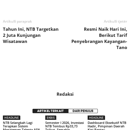
Bagikan
Artikulli paraprak
Artikulli tjetër
Tahun Ini, NTB Targetkan
Resmi Naik Hari Ini,
2 Juta Kunjungan
Berikut Tarif
Wisatawan
Penyebrangan Kayangan-
Tano
Redaksi
ARTIKEL TERKAIT
DARI PENULIS
HEADLINE
EKBIS
HEADLINE
NTB Selangkah Lagi
Semester I 2026, Investasi
Dashboard Eksekutif NTB
Terapkan Sistem
NTB Tembus Rp33,73
Hadir, Pimpinan Daerah
Manajemen Talenta ASN,
Triliun, Semakin
Kini Pantau