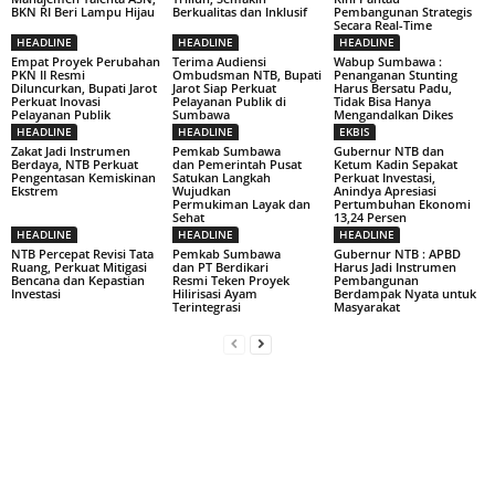
BKN RI Beri Lampu Hijau
Berkualitas dan Inklusif
Pembangunan Strategis
Secara Real-Time
HEADLINE
HEADLINE
HEADLINE
Empat Proyek Perubahan
Terima Audiensi
Wabup Sumbawa :
PKN II Resmi
Ombudsman NTB, Bupati
Penanganan Stunting
Diluncurkan, Bupati Jarot
Jarot Siap Perkuat
Harus Bersatu Padu,
Perkuat Inovasi
Pelayanan Publik di
Tidak Bisa Hanya
Pelayanan Publik
Sumbawa
Mengandalkan Dikes
HEADLINE
HEADLINE
EKBIS
Zakat Jadi Instrumen
Pemkab Sumbawa
Gubernur NTB dan
Berdaya, NTB Perkuat
dan Pemerintah Pusat
Ketum Kadin Sepakat
Pengentasan Kemiskinan
Satukan Langkah
Perkuat Investasi,
Ekstrem
Wujudkan
Anindya Apresiasi
Permukiman Layak dan
Pertumbuhan Ekonomi
Sehat
13,24 Persen
HEADLINE
HEADLINE
HEADLINE
NTB Percepat Revisi Tata
Pemkab Sumbawa
Gubernur NTB : APBD
Ruang, Perkuat Mitigasi
dan PT Berdikari
Harus Jadi Instrumen
Bencana dan Kepastian
Resmi Teken Proyek
Pembangunan
Investasi
Hilirisasi Ayam
Berdampak Nyata untuk
Terintegrasi
Masyarakat