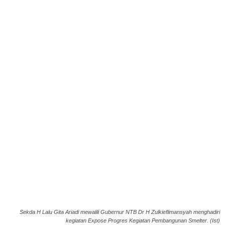
Sekda H Lalu Gita Ariadi mewalili Gubernur NTB Dr H Zulkieflimansyah menghadiri
kegiatan Expose Progres Kegiatan Pembangunan Smelter. (Ist)