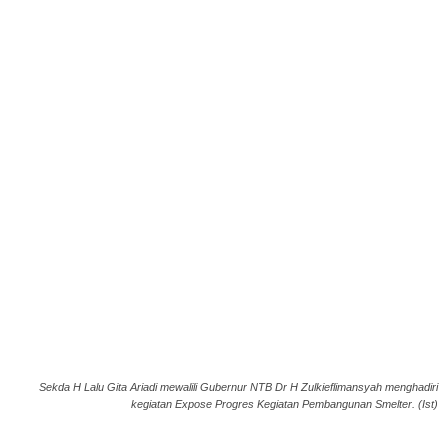
Sekda H Lalu Gita Ariadi mewalili Gubernur NTB Dr H Zulkieflimansyah menghadiri
kegiatan Expose Progres Kegiatan Pembangunan Smelter. (Ist)