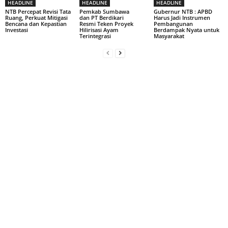
HEADLINE
HEADLINE
HEADLINE
NTB Percepat Revisi Tata
Pemkab Sumbawa
Gubernur NTB : APBD
Ruang, Perkuat Mitigasi
dan PT Berdikari
Harus Jadi Instrumen
Bencana dan Kepastian
Resmi Teken Proyek
Pembangunan
Investasi
Hilirisasi Ayam
Berdampak Nyata untuk
Terintegrasi
Masyarakat