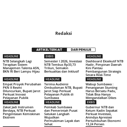
Redaksi
ARTIKEL TERKAIT
DARI PENULIS
HEADLINE
EKBIS
HEADLINE
NTB Selangkah Lagi
Semester I 2026, Investasi
Dashboard Eksekutif NTB
Terapkan Sistem
NTB Tembus Rp33,73
Hadir, Pimpinan Daerah
Manajemen Talenta ASN,
Triliun, Semakin
Kini Pantau
BKN RI Beri Lampu Hijau
Berkualitas dan Inklusif
Pembangunan Strategis
Secara Real-Time
HEADLINE
HEADLINE
HEADLINE
Empat Proyek Perubahan
Terima Audiensi
Wabup Sumbawa :
PKN II Resmi
Ombudsman NTB, Bupati
Penanganan Stunting
Diluncurkan, Bupati Jarot
Jarot Siap Perkuat
Harus Bersatu Padu,
Perkuat Inovasi
Pelayanan Publik di
Tidak Bisa Hanya
Pelayanan Publik
Sumbawa
Mengandalkan Dikes
HEADLINE
HEADLINE
EKBIS
Zakat Jadi Instrumen
Pemkab Sumbawa
Gubernur NTB dan
Berdaya, NTB Perkuat
dan Pemerintah Pusat
Ketum Kadin Sepakat
Pengentasan Kemiskinan
Satukan Langkah
Perkuat Investasi,
Ekstrem
Wujudkan
Anindya Apresiasi
Permukiman Layak dan
Pertumbuhan Ekonomi
Sehat
13,24 Persen