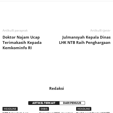
Bagikan
Artikulli paraprak
Artikulli tjetër
Doktor Najam Ucap
Julmansyah Kepala Dinas
Terimakasih Kepada
LHK NTB Raih Penghargaan
Kemkominfo RI
Redaksi
ARTIKEL TERKAIT
DARI PENULIS
HEADLINE
EKBIS
HEADLINE