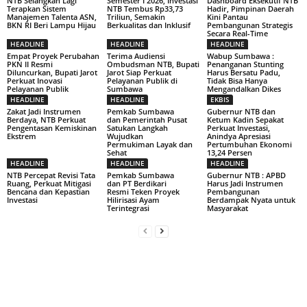
NTB Selangkah Lagi
Semester I 2026, Investasi
Dashboard Eksekutif NTB
Terapkan Sistem
NTB Tembus Rp33,73
Hadir, Pimpinan Daerah
Manajemen Talenta ASN,
Triliun, Semakin
Kini Pantau
BKN RI Beri Lampu Hijau
Berkualitas dan Inklusif
Pembangunan Strategis
Secara Real-Time
HEADLINE
HEADLINE
HEADLINE
Empat Proyek Perubahan
Terima Audiensi
Wabup Sumbawa :
PKN II Resmi
Ombudsman NTB, Bupati
Penanganan Stunting
Diluncurkan, Bupati Jarot
Jarot Siap Perkuat
Harus Bersatu Padu,
Perkuat Inovasi
Pelayanan Publik di
Tidak Bisa Hanya
Pelayanan Publik
Sumbawa
Mengandalkan Dikes
HEADLINE
HEADLINE
EKBIS
Zakat Jadi Instrumen
Pemkab Sumbawa
Gubernur NTB dan
Berdaya, NTB Perkuat
dan Pemerintah Pusat
Ketum Kadin Sepakat
Pengentasan Kemiskinan
Satukan Langkah
Perkuat Investasi,
Ekstrem
Wujudkan
Anindya Apresiasi
Permukiman Layak dan
Pertumbuhan Ekonomi
Sehat
13,24 Persen
HEADLINE
HEADLINE
HEADLINE
NTB Percepat Revisi Tata
Pemkab Sumbawa
Gubernur NTB : APBD
Ruang, Perkuat Mitigasi
dan PT Berdikari
Harus Jadi Instrumen
Bencana dan Kepastian
Resmi Teken Proyek
Pembangunan
Investasi
Hilirisasi Ayam
Berdampak Nyata untuk
Terintegrasi
Masyarakat