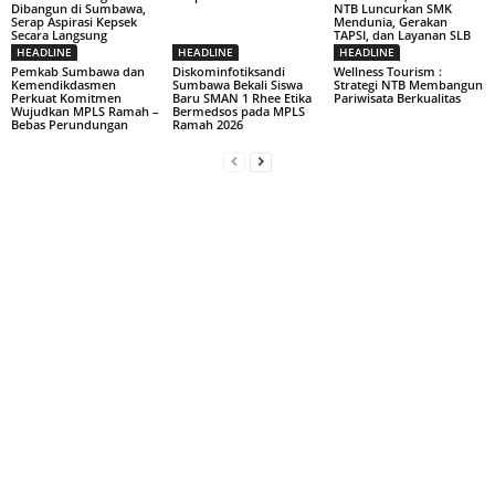
Dibangun di Sumbawa,
NTB Luncurkan SMK
Serap Aspirasi Kepsek
Mendunia, Gerakan
Secara Langsung
TAPSI, dan Layanan SLB
HEADLINE
HEADLINE
HEADLINE
Pemkab Sumbawa dan
Diskominfotiksandi
Wellness Tourism :
Kemendikdasmen
Sumbawa Bekali Siswa
Strategi NTB Membangun
Perkuat Komitmen
Baru SMAN 1 Rhee Etika
Pariwisata Berkualitas
Wujudkan MPLS Ramah –
Bermedsos pada MPLS
Bebas Perundungan
Ramah 2026