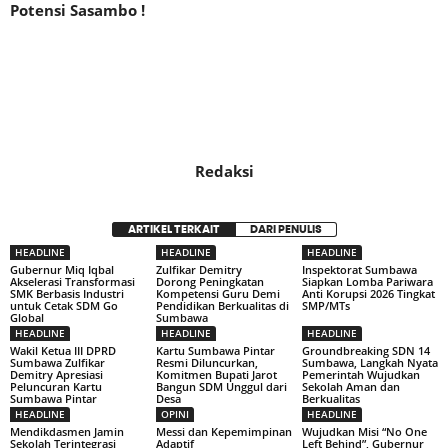
Potensi Sasambo !
Redaksi
ARTIKEL TERKAIT
DARI PENULIS
HEADLINE
HEADLINE
HEADLINE
Gubernur Miq Iqbal
Zulfikar Demitry
Inspektorat Sumbawa
Akselerasi Transformasi
Dorong Peningkatan
Siapkan Lomba Pariwara
SMK Berbasis Industri
Kompetensi Guru Demi
Anti Korupsi 2026 Tingkat
untuk Cetak SDM Go
Pendidikan Berkualitas di
SMP/MTs
Global
Sumbawa
HEADLINE
HEADLINE
HEADLINE
Wakil Ketua III DPRD
Kartu Sumbawa Pintar
Groundbreaking SDN 14
Sumbawa Zulfikar
Resmi Diluncurkan,
Sumbawa, Langkah Nyata
Demitry Apresiasi
Komitmen Bupati Jarot
Pemerintah Wujudkan
Peluncuran Kartu
Bangun SDM Unggul dari
Sekolah Aman dan
Sumbawa Pintar
Desa
Berkualitas
HEADLINE
OPINI
HEADLINE
Mendikdasmen Jamin
Messi dan Kepemimpinan
Wujudkan Misi “No One
Sekolah Terintegrasi
Adaptif
Left Behind”, Gubernur