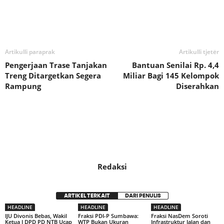
Bagikan
Artikulli paraprak
Artikulli tjetër
Pengerjaan Trase Tanjakan
Bantuan Senilai Rp. 4,4
Treng Ditargetkan Segera
Miliar Bagi 145 Kelompok
Rampung
Diserahkan
Redaksi
ARTIKEL TERKAIT
DARI PENULIS
HEADLINE
HEADLINE
HEADLINE
IJU Divonis Bebas, Wakil
Fraksi PDI-P Sumbawa:
Fraksi NasDem Soroti
Ketua I DPD PD NTB Ucap
WTP Bukan Ukuran
Infrastruktur Jalan dan