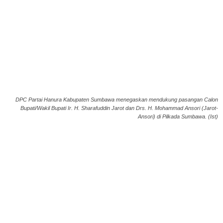
DPC Partai Hanura Kabupaten Sumbawa menegaskan mendukung pasangan Calon
Bupati/Wakil Bupati Ir. H. Sharafuddin Jarot dan Drs. H. Mohammad Ansori (Jarot-
Ansori) di Pilkada Sumbawa. (Ist)