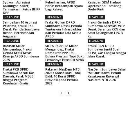
Syukur : Apresiasi
Keberhasilan, APBD
Kesiapan SDM Hadapi
Dukungan Kader,
Harus Berdampak Nyata
Operasional Tambang
Terimakasih Ketua BHPP
bagi Rakyat
Dodo-Rinti
DPP
HEADLINE
HEADLINE
HEADLINE
Sampaikan 10 Aspirasi
Fraksi Golkar DPRD
Fraksi Gerindra DPRD
Prioritas, Fraksi PKS
Sumbawa Desak Pemda
Sumbawa Apresiasi WTP,
Desak Pemda Sumbawa
Tuntaskan Infrastruktur
Desak Berantas KKN dan
Benahi Perencanaan
dan Perkuat Tata Kelola
Atasi Kelangkaan LPG 3
Anggaran
APBD
Kg
HEADLINE
HEADLINE
HEADLINE
Ratusan Miliar
SiLPA Rp201,68 Miliar
Fraksi PAN DPRD
Mengendap, Fraksi
Mengendap, Fraksi
Sumbawa Sentil Soal
Gelora Kritik Keras
Demokrat-PPP : Itu
SiLPA, Gas Langka hingga
Kinerja APBD Sumbawa
Bukan Prestasi, Tapi Bukti
Jalan Rusak
2025
Lemahnya Eksekusi APBD
HEADLINE
HEADLINE
HEADLINE
Fraksi PKB DPRD
Rakerwil NasDem NTB
NasDem Sumbawa Bakal
Sumbawa Soroti Kas
2026 : Konsolidasi Total,
“All Out” Kawal Penuh
Daerah, Pajak MBLB
Bidik 10 Kursi DPRD
Kesuksesan Rakerwil
hingga Program
Provinsi pada Pemilu
NasDem NTB 2026
Kesehatan Gratis
2029