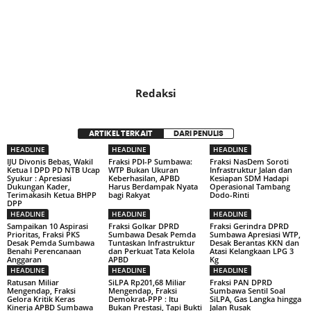
Redaksi
ARTIKEL TERKAIT
DARI PENULIS
HEADLINE
HEADLINE
HEADLINE
IJU Divonis Bebas, Wakil
Fraksi PDI-P Sumbawa:
Fraksi NasDem Soroti
Ketua I DPD PD NTB Ucap
WTP Bukan Ukuran
Infrastruktur Jalan dan
Syukur : Apresiasi
Keberhasilan, APBD
Kesiapan SDM Hadapi
Dukungan Kader,
Harus Berdampak Nyata
Operasional Tambang
Terimakasih Ketua BHPP
bagi Rakyat
Dodo-Rinti
DPP
HEADLINE
HEADLINE
HEADLINE
Sampaikan 10 Aspirasi
Fraksi Golkar DPRD
Fraksi Gerindra DPRD
Prioritas, Fraksi PKS
Sumbawa Desak Pemda
Sumbawa Apresiasi WTP,
Desak Pemda Sumbawa
Tuntaskan Infrastruktur
Desak Berantas KKN dan
Benahi Perencanaan
dan Perkuat Tata Kelola
Atasi Kelangkaan LPG 3
Anggaran
APBD
Kg
HEADLINE
HEADLINE
HEADLINE
Ratusan Miliar
SiLPA Rp201,68 Miliar
Fraksi PAN DPRD
Mengendap, Fraksi
Mengendap, Fraksi
Sumbawa Sentil Soal
Gelora Kritik Keras
Demokrat-PPP : Itu
SiLPA, Gas Langka hingga
Kinerja APBD Sumbawa
Bukan Prestasi, Tapi Bukti
Jalan Rusak