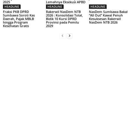
2025
Lemahnya Eksekusi APBD
HEADLINE
HEADLINE
HEADLINE
Fraksi PKB DPRD
Rakerwil NasDem NTB
NasDem Sumbawa Bakal
Sumbawa Soroti Kas
2026 : Konsolidasi Total,
“All Out” Kawal Penuh
Daerah, Pajak MBLB
Bidik 10 Kursi DPRD
Kesuksesan Rakerwil
hingga Program
Provinsi pada Pemilu
NasDem NTB 2026
Kesehatan Gratis
2029