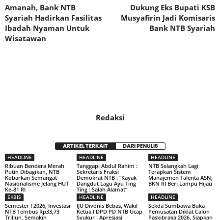
Amanah, Bank NTB
Dukung Eks Bupati KSB
Syariah Hadirkan Fasilitas
Musyafirin Jadi Komisaris
Ibadah Nyaman Untuk
Bank NTB Syariah
Wisatawan
Redaksi
ARTIKEL TERKAIT
DARI PENULIS
HEADLINE
HEADLINE
HEADLINE
Ribuan Bendera Merah
Tanggapi Abdul Rahim :
NTB Selangkah Lagi
Putih Dibagikan, NTB
Sekretaris Fraksi
Terapkan Sistem
Kobarkan Semangat
Demokrat NTB : “Kayak
Manajemen Talenta ASN,
Nasionalisme Jelang HUT
Dangdut Lagu Ayu Ting
BKN RI Beri Lampu Hijau
Ke-81 RI
Ting : Salah Alamat”
EKBIS
HEADLINE
HEADLINE
Semester I 2026, Investasi
IJU Divonis Bebas, Wakil
Sekda Sumbawa Buka
NTB Tembus Rp33,73
Ketua I DPD PD NTB Ucap
Pemusatan Diklat Calon
Triliun, Semakin
Syukur : Apresiasi
Paskibraka 2026, Siapkan