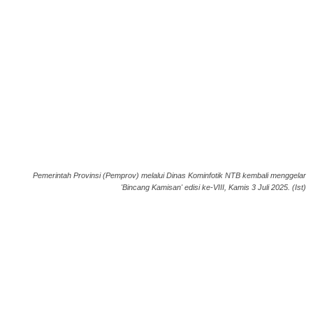
Pemerintah Provinsi (Pemprov) melalui Dinas Kominfotik NTB kembali menggelar
'Bincang Kamisan' edisi ke-VIII, Kamis 3 Juli 2025. (Ist)