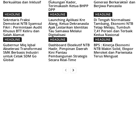
Berkualitas dan Inklusif
Dukungan Kader,
Generasi Berkarakter dan
Terimakasih Ketua BHPP
Berjiwa Pancasila
DPP
HEADLINE
HEADLINE
HEADLINE
Sekretaris Fraksi
Launching Aplikasi Kre
Di Tengah Normalisasi
Demokrat NTB Syamsul
Alang, Ketua Dekranasda
Tambang, Ekonomi NTB
Fikri : Permintaan Audit
Ajak Lestarikan Identitas
Tetap Melaju, Tumbuh
Khusus BTT Keliru dan
Tau Samawa Melalui
7,41 Persen dan Terbaik
Salah Alamat
Digitalisasi
Kedua Nasional
HEADLINE
HEADLINE
HEADLINE
Gubernur Miq Iqbal
Dashboard Eksekutif NTB
BPS : Kinerja Ekonomi
Akselerasi Transformasi
Hadir, Pimpinan Daerah
NTB Makin Solid, Ekspor
SMK Berbasis Industri
Kini Pantau
Meroket dan Pariwisata
untuk Cetak SDM Go
Pembangunan Strategis
Terus Menguat
Global
Secara Real-Time