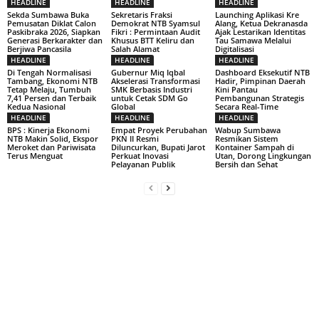
HEADLINE
HEADLINE
HEADLINE
Sekda Sumbawa Buka
Sekretaris Fraksi
Launching Aplikasi Kre
Pemusatan Diklat Calon
Demokrat NTB Syamsul
Alang, Ketua Dekranasda
Paskibraka 2026, Siapkan
Fikri : Permintaan Audit
Ajak Lestarikan Identitas
Generasi Berkarakter dan
Khusus BTT Keliru dan
Tau Samawa Melalui
Berjiwa Pancasila
Salah Alamat
Digitalisasi
HEADLINE
HEADLINE
HEADLINE
Di Tengah Normalisasi
Gubernur Miq Iqbal
Dashboard Eksekutif NTB
Tambang, Ekonomi NTB
Akselerasi Transformasi
Hadir, Pimpinan Daerah
Tetap Melaju, Tumbuh
SMK Berbasis Industri
Kini Pantau
7,41 Persen dan Terbaik
untuk Cetak SDM Go
Pembangunan Strategis
Kedua Nasional
Global
Secara Real-Time
HEADLINE
HEADLINE
HEADLINE
BPS : Kinerja Ekonomi
Empat Proyek Perubahan
Wabup Sumbawa
NTB Makin Solid, Ekspor
PKN II Resmi
Resmikan Sistem
Meroket dan Pariwisata
Diluncurkan, Bupati Jarot
Kontainer Sampah di
Terus Menguat
Perkuat Inovasi
Utan, Dorong Lingkungan
Pelayanan Publik
Bersih dan Sehat