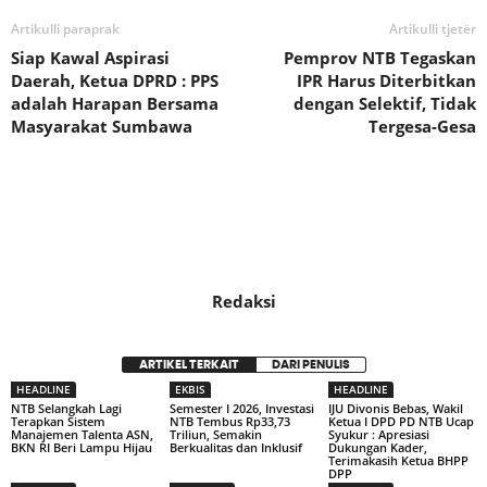
Artikulli paraprak
Artikulli tjetër
Siap Kawal Aspirasi
Pemprov NTB Tegaskan
Daerah, Ketua DPRD : PPS
IPR Harus Diterbitkan
adalah Harapan Bersama
dengan Selektif, Tidak
Masyarakat Sumbawa
Tergesa-Gesa
Redaksi
ARTIKEL TERKAIT
DARI PENULIS
HEADLINE
EKBIS
HEADLINE
NTB Selangkah Lagi
Semester I 2026, Investasi
IJU Divonis Bebas, Wakil
Terapkan Sistem
NTB Tembus Rp33,73
Ketua I DPD PD NTB Ucap
Manajemen Talenta ASN,
Triliun, Semakin
Syukur : Apresiasi
BKN RI Beri Lampu Hijau
Berkualitas dan Inklusif
Dukungan Kader,
Terimakasih Ketua BHPP
DPP