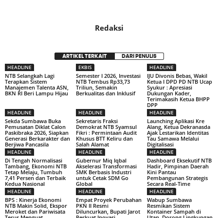
Redaksi
ARTIKEL TERKAIT
DARI PENULIS
HEADLINE
EKBIS
HEADLINE
NTB Selangkah Lagi
Semester I 2026, Investasi
IJU Divonis Bebas, Wakil
Terapkan Sistem
NTB Tembus Rp33,73
Ketua I DPD PD NTB Ucap
Manajemen Talenta ASN,
Triliun, Semakin
Syukur : Apresiasi
BKN RI Beri Lampu Hijau
Berkualitas dan Inklusif
Dukungan Kader,
Terimakasih Ketua BHPP
DPP
HEADLINE
HEADLINE
HEADLINE
Sekda Sumbawa Buka
Sekretaris Fraksi
Launching Aplikasi Kre
Pemusatan Diklat Calon
Demokrat NTB Syamsul
Alang, Ketua Dekranasda
Paskibraka 2026, Siapkan
Fikri : Permintaan Audit
Ajak Lestarikan Identitas
Generasi Berkarakter dan
Khusus BTT Keliru dan
Tau Samawa Melalui
Berjiwa Pancasila
Salah Alamat
Digitalisasi
HEADLINE
HEADLINE
HEADLINE
Di Tengah Normalisasi
Gubernur Miq Iqbal
Dashboard Eksekutif NTB
Tambang, Ekonomi NTB
Akselerasi Transformasi
Hadir, Pimpinan Daerah
Tetap Melaju, Tumbuh
SMK Berbasis Industri
Kini Pantau
7,41 Persen dan Terbaik
untuk Cetak SDM Go
Pembangunan Strategis
Kedua Nasional
Global
Secara Real-Time
HEADLINE
HEADLINE
HEADLINE
BPS : Kinerja Ekonomi
Empat Proyek Perubahan
Wabup Sumbawa
NTB Makin Solid, Ekspor
PKN II Resmi
Resmikan Sistem
Meroket dan Pariwisata
Diluncurkan, Bupati Jarot
Kontainer Sampah di
Terus Menguat
Perkuat Inovasi
Utan, Dorong Lingkungan