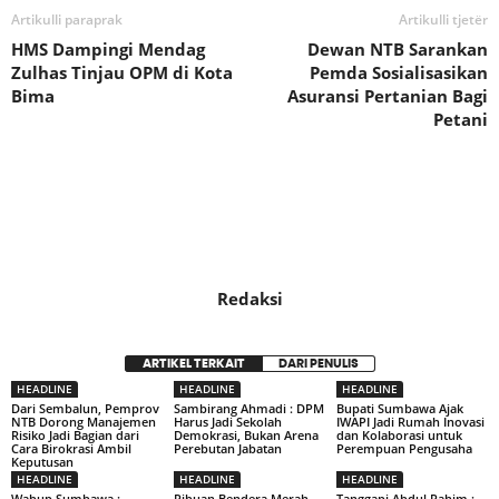
Artikulli paraprak
Artikulli tjetër
HMS Dampingi Mendag
Dewan NTB Sarankan
Zulhas Tinjau OPM di Kota
Pemda Sosialisasikan
Bima
Asuransi Pertanian Bagi
Petani
Redaksi
ARTIKEL TERKAIT
DARI PENULIS
HEADLINE
HEADLINE
HEADLINE
Dari Sembalun, Pemprov
Sambirang Ahmadi : DPM
Bupati Sumbawa Ajak
NTB Dorong Manajemen
Harus Jadi Sekolah
IWAPI Jadi Rumah Inovasi
Risiko Jadi Bagian dari
Demokrasi, Bukan Arena
dan Kolaborasi untuk
Cara Birokrasi Ambil
Perebutan Jabatan
Perempuan Pengusaha
Keputusan
HEADLINE
HEADLINE
HEADLINE
Wabup Sumbawa :
Ribuan Bendera Merah
Tanggapi Abdul Rahim :