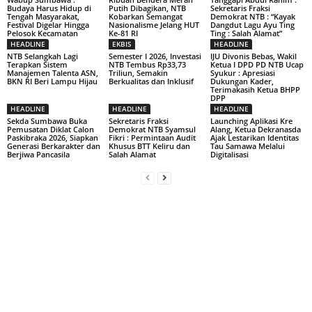
Budaya Harus Hidup di
Putih Dibagikan, NTB
Sekretaris Fraksi
Tengah Masyarakat,
Kobarkan Semangat
Demokrat NTB : “Kayak
Festival Digelar Hingga
Nasionalisme Jelang HUT
Dangdut Lagu Ayu Ting
Pelosok Kecamatan
Ke-81 RI
Ting : Salah Alamat”
HEADLINE
EKBIS
HEADLINE
NTB Selangkah Lagi
Semester I 2026, Investasi
IJU Divonis Bebas, Wakil
Terapkan Sistem
NTB Tembus Rp33,73
Ketua I DPD PD NTB Ucap
Manajemen Talenta ASN,
Triliun, Semakin
Syukur : Apresiasi
BKN RI Beri Lampu Hijau
Berkualitas dan Inklusif
Dukungan Kader,
Terimakasih Ketua BHPP
DPP
HEADLINE
HEADLINE
HEADLINE
Sekda Sumbawa Buka
Sekretaris Fraksi
Launching Aplikasi Kre
Pemusatan Diklat Calon
Demokrat NTB Syamsul
Alang, Ketua Dekranasda
Paskibraka 2026, Siapkan
Fikri : Permintaan Audit
Ajak Lestarikan Identitas
Generasi Berkarakter dan
Khusus BTT Keliru dan
Tau Samawa Melalui
Berjiwa Pancasila
Salah Alamat
Digitalisasi