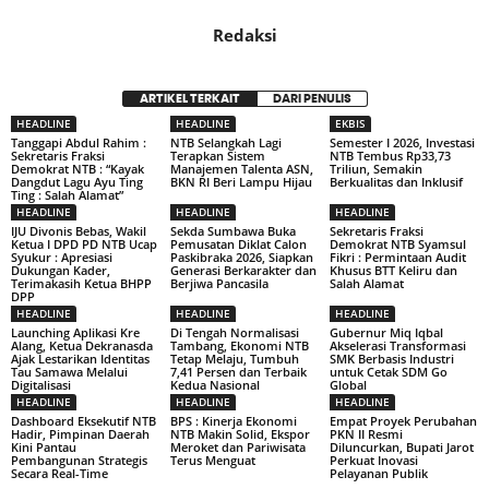
Redaksi
ARTIKEL TERKAIT
DARI PENULIS
HEADLINE
HEADLINE
EKBIS
Tanggapi Abdul Rahim :
NTB Selangkah Lagi
Semester I 2026, Investasi
Sekretaris Fraksi
Terapkan Sistem
NTB Tembus Rp33,73
Demokrat NTB : “Kayak
Manajemen Talenta ASN,
Triliun, Semakin
Dangdut Lagu Ayu Ting
BKN RI Beri Lampu Hijau
Berkualitas dan Inklusif
Ting : Salah Alamat”
HEADLINE
HEADLINE
HEADLINE
IJU Divonis Bebas, Wakil
Sekda Sumbawa Buka
Sekretaris Fraksi
Ketua I DPD PD NTB Ucap
Pemusatan Diklat Calon
Demokrat NTB Syamsul
Syukur : Apresiasi
Paskibraka 2026, Siapkan
Fikri : Permintaan Audit
Dukungan Kader,
Generasi Berkarakter dan
Khusus BTT Keliru dan
Terimakasih Ketua BHPP
Berjiwa Pancasila
Salah Alamat
DPP
HEADLINE
HEADLINE
HEADLINE
Launching Aplikasi Kre
Di Tengah Normalisasi
Gubernur Miq Iqbal
Alang, Ketua Dekranasda
Tambang, Ekonomi NTB
Akselerasi Transformasi
Ajak Lestarikan Identitas
Tetap Melaju, Tumbuh
SMK Berbasis Industri
Tau Samawa Melalui
7,41 Persen dan Terbaik
untuk Cetak SDM Go
Digitalisasi
Kedua Nasional
Global
HEADLINE
HEADLINE
HEADLINE
Dashboard Eksekutif NTB
BPS : Kinerja Ekonomi
Empat Proyek Perubahan
Hadir, Pimpinan Daerah
NTB Makin Solid, Ekspor
PKN II Resmi
Kini Pantau
Meroket dan Pariwisata
Diluncurkan, Bupati Jarot
Pembangunan Strategis
Terus Menguat
Perkuat Inovasi
Secara Real-Time
Pelayanan Publik