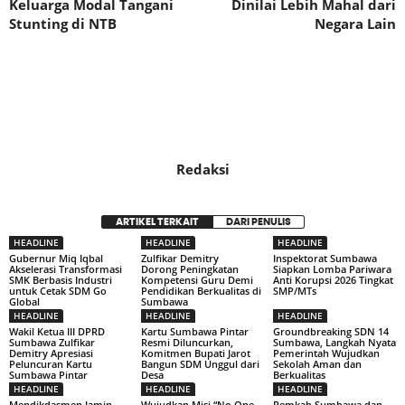
Keluarga Modal Tangani
Dinilai Lebih Mahal dari
Stunting di NTB
Negara Lain
Redaksi
ARTIKEL TERKAIT
DARI PENULIS
HEADLINE
HEADLINE
HEADLINE
Gubernur Miq Iqbal
Zulfikar Demitry
Inspektorat Sumbawa
Akselerasi Transformasi
Dorong Peningkatan
Siapkan Lomba Pariwara
SMK Berbasis Industri
Kompetensi Guru Demi
Anti Korupsi 2026 Tingkat
untuk Cetak SDM Go
Pendidikan Berkualitas di
SMP/MTs
Global
Sumbawa
HEADLINE
HEADLINE
HEADLINE
Wakil Ketua III DPRD
Kartu Sumbawa Pintar
Groundbreaking SDN 14
Sumbawa Zulfikar
Resmi Diluncurkan,
Sumbawa, Langkah Nyata
Demitry Apresiasi
Komitmen Bupati Jarot
Pemerintah Wujudkan
Peluncuran Kartu
Bangun SDM Unggul dari
Sekolah Aman dan
Sumbawa Pintar
Desa
Berkualitas
HEADLINE
HEADLINE
HEADLINE
Mendikdasmen Jamin
Wujudkan Misi “No One
Pemkab Sumbawa dan