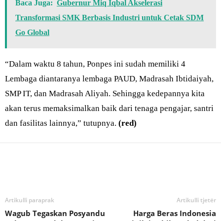
Baca Juga:
Gubernur Miq Iqbal Akselerasi
Transformasi SMK Berbasis Industri untuk Cetak SDM
Go Global
“Dalam waktu 8 tahun, Ponpes ini sudah memiliki 4
Lembaga diantaranya lembaga PAUD, Madrasah Ibtidaiyah,
SMP IT, dan Madrasah Aliyah. Sehingga kedepannya kita
akan terus memaksimalkan baik dari tenaga pengajar, santri
dan fasilitas lainnya,” tutupnya.
(red)
Bagikan
Artikulli paraprak
Artikulli tjetër
Wagub Tegaskan Posyandu
Harga Beras Indonesia