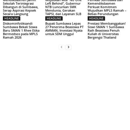
Sekolah Terintegrasi
Left Behind”, Gubernur
Kemendikdasmen
Dibangun di Sumbawa,
NTB Luncurkan SMK
Perkuat Komitmen
Serap Aspirasi Kepsek
Mendunia, Gerakan
Wujudkan MPLS Ramah –
Secara Langsung
TAPSI, dan Layanan SLB
Bebas Perundungan
HEADLINE
HEADLINE
HEADLINE
Diskominfotiksandi
Bupati Sumbawa Lepas
Prestasi Membanggakan!
Sumbawa Bekali Siswa
27 Penerima Beasiswa PT
Siswi SMAN 1 Sumbawa
Baru SMAN 1 Rhee Etika
AMMAN, Investasi Nyata
Raih Beasiswa Penuh
Bermedsos pada MPLS
untuk SDM Unggul
Kuliah di Universitas
Ramah 2026
Bergengsi Thailand