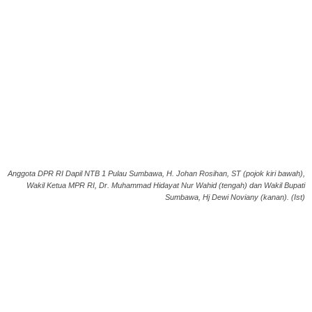
Anggota DPR RI Dapil NTB 1 Pulau Sumbawa, H. Johan Rosihan, ST (pojok kiri bawah),
Wakil Ketua MPR RI, Dr. Muhammad Hidayat Nur Wahid (tengah) dan Wakil Bupati
Sumbawa, Hj Dewi Noviany (kanan). (Ist)