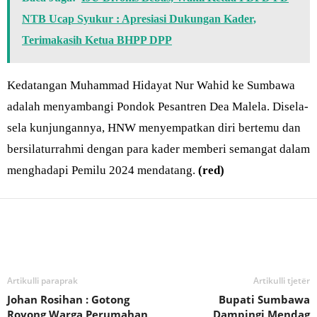
NTB Ucap Syukur : Apresiasi Dukungan Kader,
Terimakasih Ketua BHPP DPP
Kedatangan Muhammad Hidayat Nur Wahid ke Sumbawa
adalah menyambangi Pondok Pesantren Dea Malela. Disela-
sela kunjungannya, HNW menyempatkan diri bertemu dan
bersilaturrahmi dengan para kader memberi semangat dalam
menghadapi Pemilu 2024 mendatang.
(red)
Bagikan
Artikulli paraprak
Artikulli tjetër
Johan Rosihan : Gotong
Bupati Sumbawa
Royong Warga Perumahan
Dampingi Mendag