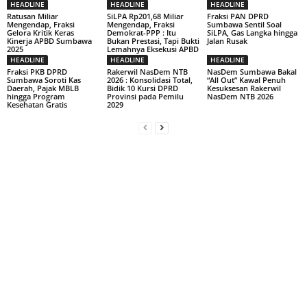
HEADLINE
HEADLINE
HEADLINE
Ratusan Miliar
SiLPA Rp201,68 Miliar
Fraksi PAN DPRD
Mengendap, Fraksi
Mengendap, Fraksi
Sumbawa Sentil Soal
Gelora Kritik Keras
Demokrat-PPP : Itu
SiLPA, Gas Langka hingga
Kinerja APBD Sumbawa
Bukan Prestasi, Tapi Bukti
Jalan Rusak
2025
Lemahnya Eksekusi APBD
HEADLINE
HEADLINE
HEADLINE
Fraksi PKB DPRD
Rakerwil NasDem NTB
NasDem Sumbawa Bakal
Sumbawa Soroti Kas
2026 : Konsolidasi Total,
“All Out” Kawal Penuh
Daerah, Pajak MBLB
Bidik 10 Kursi DPRD
Kesuksesan Rakerwil
hingga Program
Provinsi pada Pemilu
NasDem NTB 2026
Kesehatan Gratis
2029