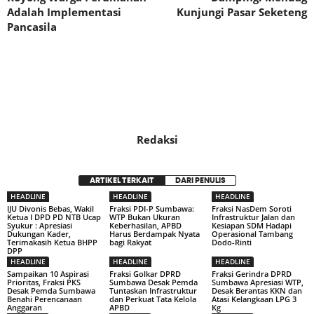
Adalah Implementasi
Kunjungi Pasar Seketeng
Pancasila
Redaksi
ARTIKEL TERKAIT
DARI PENULIS
HEADLINE
HEADLINE
HEADLINE
IJU Divonis Bebas, Wakil
Fraksi PDI-P Sumbawa:
Fraksi NasDem Soroti
Ketua I DPD PD NTB Ucap
WTP Bukan Ukuran
Infrastruktur Jalan dan
Syukur : Apresiasi
Keberhasilan, APBD
Kesiapan SDM Hadapi
Dukungan Kader,
Harus Berdampak Nyata
Operasional Tambang
Terimakasih Ketua BHPP
bagi Rakyat
Dodo-Rinti
DPP
HEADLINE
HEADLINE
HEADLINE
Sampaikan 10 Aspirasi
Fraksi Golkar DPRD
Fraksi Gerindra DPRD
Prioritas, Fraksi PKS
Sumbawa Desak Pemda
Sumbawa Apresiasi WTP,
Desak Pemda Sumbawa
Tuntaskan Infrastruktur
Desak Berantas KKN dan
Benahi Perencanaan
dan Perkuat Tata Kelola
Atasi Kelangkaan LPG 3
Anggaran
APBD
Kg